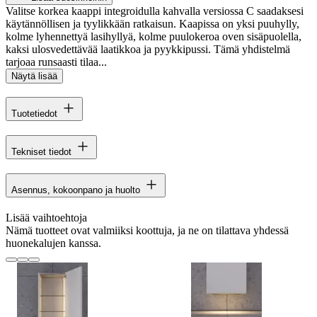
Valitse korkea kaappi integroidulla kahvalla versiossa C saadaksesi
käytännöllisen ja tyylikkään ratkaisun. Kaapissa on yksi puuhylly,
kolme lyhennettyä lasihyllyä, kolme puulokeroa oven sisäpuolella,
kaksi ulosvedettävää laatikkoa ja pyykkipussi. Tämä yhdistelmä
tarjoaa runsaasti tilaa...
Näytä lisää
Tuotetiedot
Tekniset tiedot
Asennus, kokoonpano ja huolto
Lisää vaihtoehtoja
Nämä tuotteet ovat valmiiksi koottuja, ja ne on tilattava yhdessä
huonekalujen kanssa.