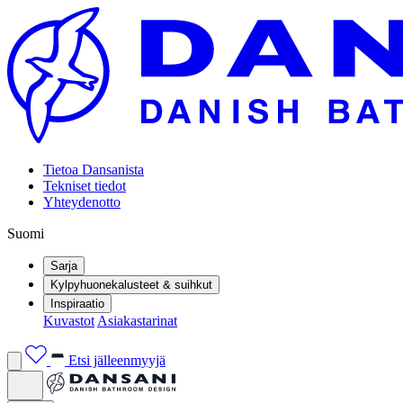
Tietoa Dansanista
Tekniset tiedot
Yhteydenotto
Suomi
Sarja
Kylpyhuonekalusteet & suihkut
Inspiraatio
Kuvastot
Asiakastarinat
Etsi jälleenmyyjä