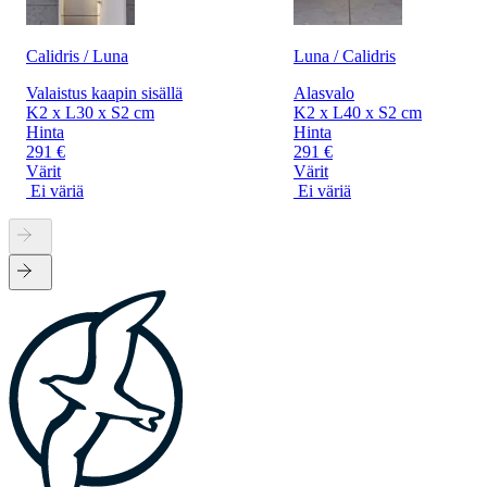
Calidris / Luna
Luna / Calidris
Valaistus kaapin sisällä
Alasvalo
K2 x L30 x S2 cm
K2 x L40 x S2 cm
Hinta
Hinta
291 €
291 €
Värit
Värit
Ei väriä
Ei väriä