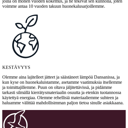
joilla on monen vuoden kokemus, ja he tekevät sen kunnolla, joten
voimme antaa 10 vuoden takuun huonekalusarjoillemme.
KESTÄVYYS
Olemme aina lajitelleet jätteet ja säästäneet lämpöä Dansanissa, ja
kun kyse on huonekaluistamme, asetamme vaatimuksia itsellemme
ja toimittajillemme. Puun on oltava jäljitettävissä, ja pidämme
tarkasti silmällä kierrätysmateriaalin osuutta ja etenkin tuotannossa
käytettyä energiaa. Olemme rehellisiä materiaaliemme suhteen ja
haluamme välittää mahdollisimman paljon tietoa sinulle asiakkaana.