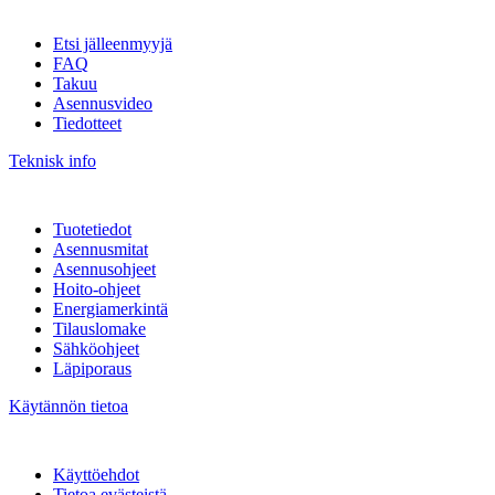
Etsi jälleenmyyjä
FAQ
Takuu
Asennusvideo
Tiedotteet
Teknisk info
Tuotetiedot
Asennusmitat
Asennusohjeet
Hoito-ohjeet
Energiamerkintä
Tilauslomake
Sähköohjeet
Läpiporaus
Käytännön tietoa
Käyttöehdot
Tietoa evästeistä