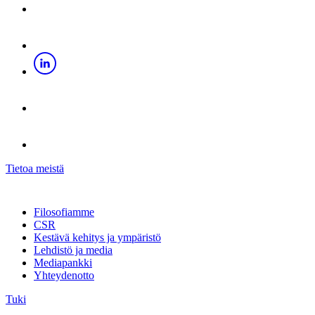
Tietoa meistä
Filosofiamme
CSR
Kestävä kehitys ja ympäristö
Lehdistö ja media
Mediapankki
Yhteydenotto
Tuki