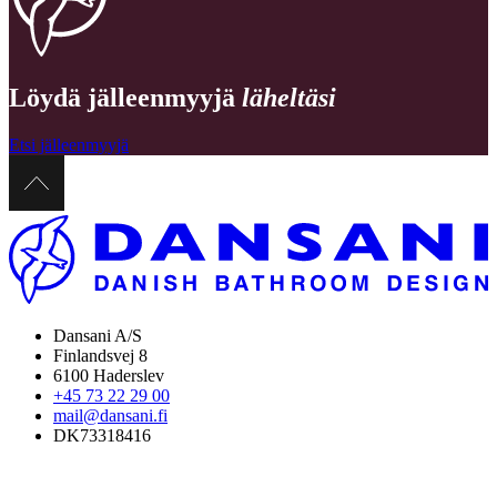
Löydä jälleenmyyjä
läheltäsi
Etsi jälleenmyyjä
Dansani A/S
Finlandsvej 8
6100 Haderslev
+45 73 22 29 00
mail@dansani.fi
DK73318416