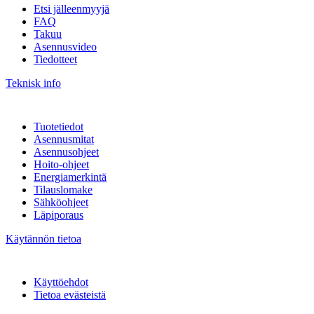
Etsi jälleenmyyjä
FAQ
Takuu
Asennusvideo
Tiedotteet
Teknisk info
Tuotetiedot
Asennusmitat
Asennusohjeet
Hoito-ohjeet
Energiamerkintä
Tilauslomake
Sähköohjeet
Läpiporaus
Käytännön tietoa
Käyttöehdot
Tietoa evästeistä