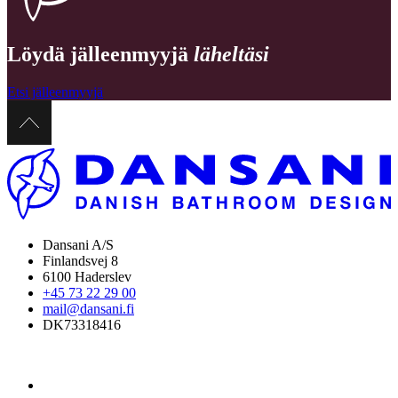
Löydä jälleenmyyjä
läheltäsi
Etsi jälleenmyyjä
Dansani A/S
Finlandsvej 8
6100 Haderslev
+45 73 22 29 00
mail@dansani.fi
DK73318416