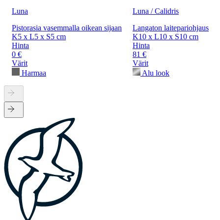
Luna
Luna / Calidris
Pistorasia vasemmalla oikean sijaan
Langaton laitepariohjaus
K5 x L5 x S5 cm
K10 x L10 x S10 cm
Hinta
Hinta
0 €
81 €
Värit
Värit
Harmaa
Alu look