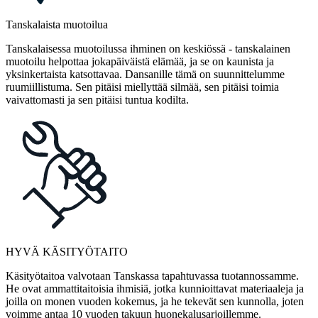
Tanskalaista muotoilua
Tanskalaisessa muotoilussa ihminen on keskiössä - tanskalainen
muotoilu helpottaa jokapäiväistä elämää, ja se on kaunista ja
yksinkertaista katsottavaa. Dansanille tämä on suunnittelumme
ruumiillistuma. Sen pitäisi miellyttää silmää, sen pitäisi toimia
vaivattomasti ja sen pitäisi tuntua kodilta.
HYVÄ KÄSITYÖTAITO
Käsityötaitoa valvotaan Tanskassa tapahtuvassa tuotannossamme.
He ovat ammattitaitoisia ihmisiä, jotka kunnioittavat materiaaleja ja
joilla on monen vuoden kokemus, ja he tekevät sen kunnolla, joten
voimme antaa 10 vuoden takuun huonekalusarjoillemme.