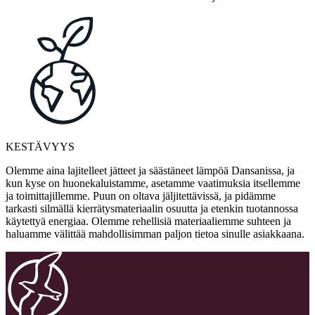
KESTÄVYYS
Olemme aina lajitelleet jätteet ja säästäneet lämpöä Dansanissa, ja
kun kyse on huonekaluistamme, asetamme vaatimuksia itsellemme
ja toimittajillemme. Puun on oltava jäljitettävissä, ja pidämme
tarkasti silmällä kierrätysmateriaalin osuutta ja etenkin tuotannossa
käytettyä energiaa. Olemme rehellisiä materiaaliemme suhteen ja
haluamme välittää mahdollisimman paljon tietoa sinulle asiakkaana.