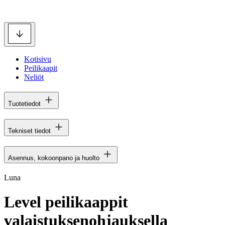
Kotisivu
Peilikaapit
Neliöt
Tuotetiedot
Tekniset tiedot
Asennus, kokoonpano ja huolto
Luna
Level peilikaappit
valaistuksenohjauksella