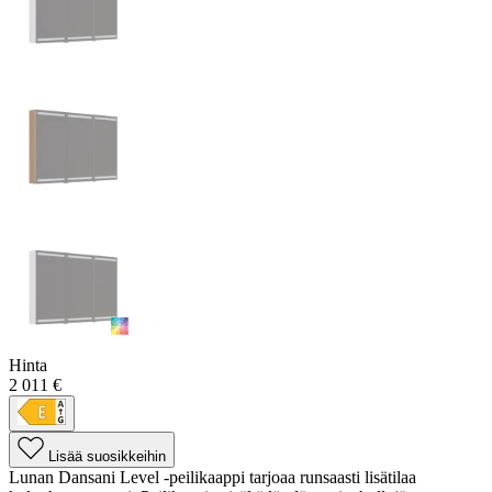
Hinta
2 011 €
Lisää suosikkeihin
Lunan Dansani Level -peilikaappi tarjoaa runsaasti lisätilaa