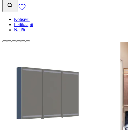
Kotisivu
Peilikaapit
Neliöt