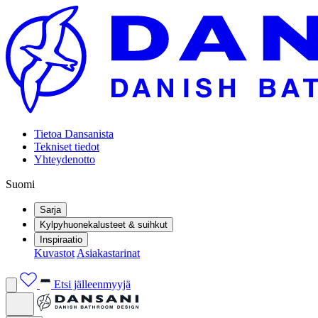
Tietoa Dansanista
Tekniset tiedot
Yhteydenotto
Suomi
Sarja
Kylpyhuonekalusteet & suihkut
Inspiraatio
Kuvastot
Asiakastarinat
Etsi jälleenmyyjä