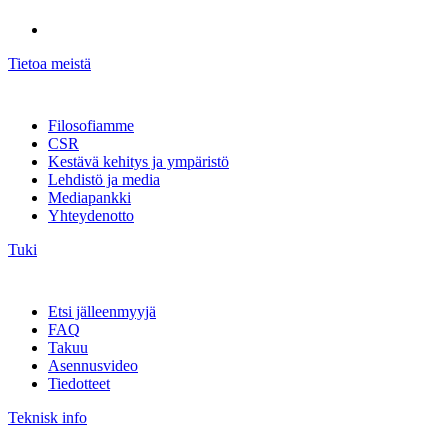
Tietoa meistä
Filosofiamme
CSR
Kestävä kehitys ja ympäristö
Lehdistö ja media
Mediapankki
Yhteydenotto
Tuki
Etsi jälleenmyyjä
FAQ
Takuu
Asennusvideo
Tiedotteet
Teknisk info