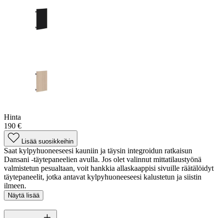
Hinta
190 €
Lisää suosikkeihin
Saat kylpyhuoneeseesi kauniin ja täysin integroidun ratkaisun
Dansani -täytepaneelien avulla. Jos olet valinnut mittatilaustyönä
valmistetun pesualtaan, voit hankkia allaskaappisi sivuille räätälöidyt
täytepaneelit, jotka antavat kylpyhuoneeseesi kalustetun ja siistin
ilmeen.
Näytä lisää