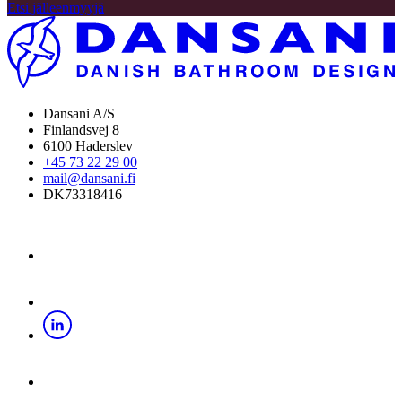
Etsi jälleenmyyjä
Dansani A/S
Finlandsvej 8
6100 Haderslev
+45 73 22 29 00
mail@dansani.fi
DK73318416