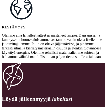
KESTÄVYYS
Olemme aina lajitelleet jätteet ja säästäneet lämpöä Dansanissa, ja
kun kyse on huonekaluistamme, asetamme vaatimuksia itsellemme
ja toimittajillemme. Puun on oltava jäljitettävissä, ja pidämme
tarkasti silmällä kierrätysmateriaalin osuutta ja etenkin tuotannossa
käytettyä energiaa. Olemme rehellisiä materiaaliemme suhteen ja
haluamme välittää mahdollisimman paljon tietoa sinulle asiakkaana.
Löydä jälleenmyyjä
läheltäsi