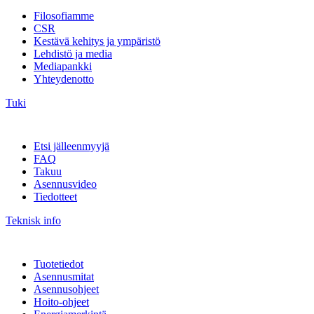
Filosofiamme
CSR
Kestävä kehitys ja ympäristö
Lehdistö ja media
Mediapankki
Yhteydenotto
Tuki
Etsi jälleenmyyjä
FAQ
Takuu
Asennusvideo
Tiedotteet
Teknisk info
Tuotetiedot
Asennusmitat
Asennusohjeet
Hoito-ohjeet