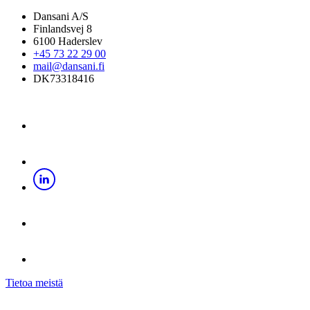
Dansani A/S
Finlandsvej 8
6100 Haderslev
+45 73 22 29 00
mail@dansani.fi
DK73318416
Tietoa meistä