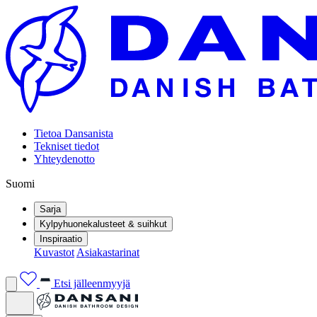
Tietoa Dansanista
Tekniset tiedot
Yhteydenotto
Suomi
Sarja
Kylpyhuonekalusteet & suihkut
Inspiraatio
Kuvastot
Asiakastarinat
Etsi jälleenmyyjä