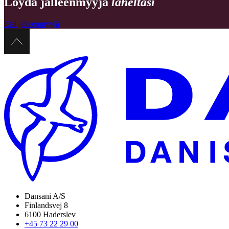
Löydä jälleenmyyjä
läheltäsi
Etsi jälleenmyyjä
Dansani A/S
Finlandsvej 8
6100 Haderslev
+45 73 22 29 00