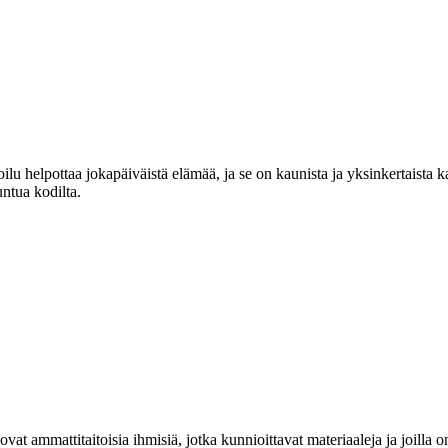
lu helpottaa jokapäiväistä elämää, ja se on kaunista ja yksinkertaista 
untua kodilta.
at ammattitaitoisia ihmisiä, jotka kunnioittavat materiaaleja ja joill