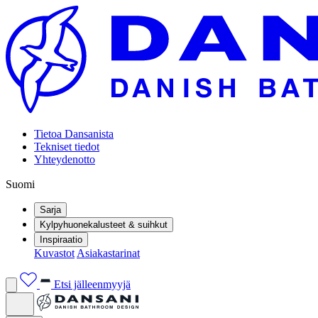
Tietoa Dansanista
Tekniset tiedot
Yhteydenotto
Suomi
Sarja
Kylpyhuonekalusteet & suihkut
Inspiraatio
Kuvastot
Asiakastarinat
Etsi jälleenmyyjä