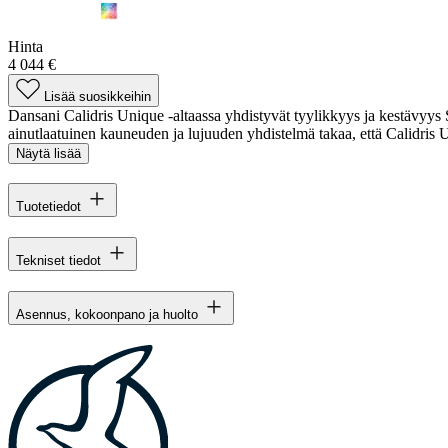
Hinta
4 044 €
Lisää suosikkeihin
Dansani Calidris Unique -altaassa yhdistyvät tyylikkyys ja kestävyys S
ainutlaatuinen kauneuden ja lujuuden yhdistelmä takaa, että Calidris U
Näytä lisää
Tuotetiedot
Tekniset tiedot
Asennus, kokoonpano ja huolto