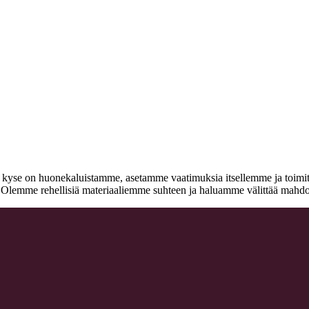
n kyse on huonekaluistamme, asetamme vaatimuksia itsellemme ja toimitta
a. Olemme rehellisiä materiaaliemme suhteen ja haluamme välittää mahdo