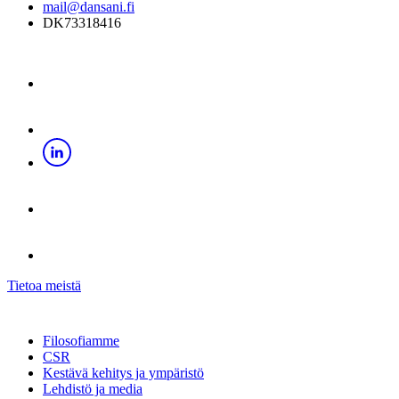
mail@dansani.fi
DK73318416
Tietoa meistä
Filosofiamme
CSR
Kestävä kehitys ja ympäristö
Lehdistö ja media