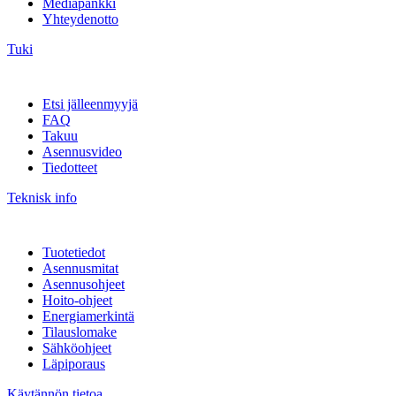
Mediapankki
Yhteydenotto
Tuki
Etsi jälleenmyyjä
FAQ
Takuu
Asennusvideo
Tiedotteet
Teknisk info
Tuotetiedot
Asennusmitat
Asennusohjeet
Hoito-ohjeet
Energiamerkintä
Tilauslomake
Sähköohjeet
Läpiporaus
Käytännön tietoa