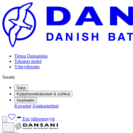
Tietoa Dansanista
Tekniset tiedot
Yhteydenotto
Suomi
Sarja
Kylpyhuonekalusteet & suihkut
Inspiraatio
Kuvastot
Asiakastarinat
Etsi jälleenmyyjä