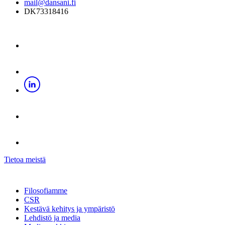
mail@dansani.fi
DK73318416
Tietoa meistä
Filosofiamme
CSR
Kestävä kehitys ja ympäristö
Lehdistö ja media