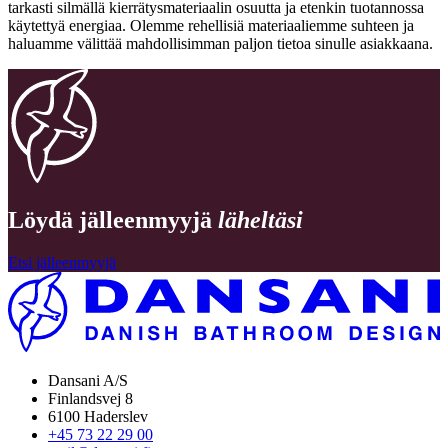
tarkasti silmällä kierrätysmateriaalin osuutta ja etenkin tuotannossa
käytettyä energiaa. Olemme rehellisiä materiaaliemme suhteen ja
haluamme välittää mahdollisimman paljon tietoa sinulle asiakkaana.
Löydä jälleenmyyjä
läheltäsi
Etsi jälleenmyyjä
Dansani A/S
Finlandsvej 8
6100 Haderslev
+45 73 22 29 00