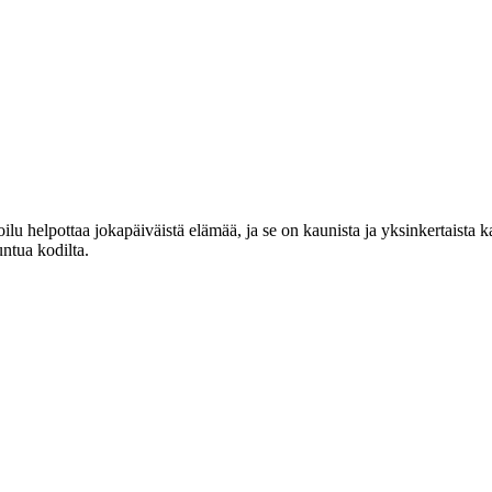
lu helpottaa jokapäiväistä elämää, ja se on kaunista ja yksinkertaista 
untua kodilta.