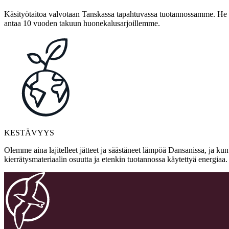
Käsityötaitoa valvotaan Tanskassa tapahtuvassa tuotannossamme. He ov
antaa 10 vuoden takuun huonekalusarjoillemme.
KESTÄVYYS
Olemme aina lajitelleet jätteet ja säästäneet lämpöä Dansanissa, ja ku
kierrätysmateriaalin osuutta ja etenkin tuotannossa käytettyä energia