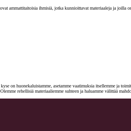
at ammattitaitoisia ihmisiä, jotka kunnioittavat materiaaleja ja joill
n kyse on huonekaluistamme, asetamme vaatimuksia itsellemme ja toimitta
a. Olemme rehellisiä materiaaliemme suhteen ja haluamme välittää mahdo