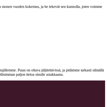
a on monen vuoden kokemus, ja he tekevät sen kunnolla, joten voimme
jillemme. Puun on oltava jäljitettävissä, ja pidämme tarkasti silmällä
llisimman paljon tietoa sinulle asiakkaana.