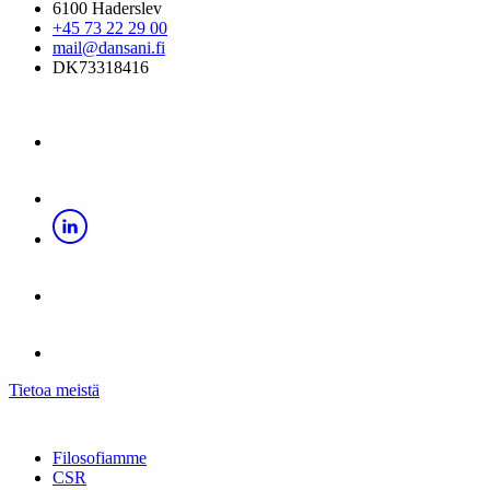
6100 Haderslev
+45 73 22 29 00
mail@dansani.fi
DK73318416
Tietoa meistä
Filosofiamme
CSR