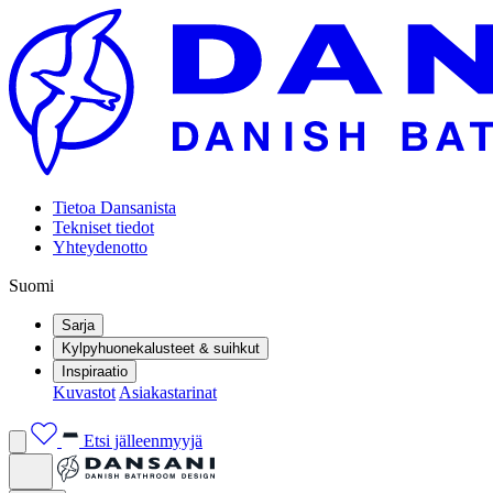
Tietoa Dansanista
Tekniset tiedot
Yhteydenotto
Suomi
Sarja
Kylpyhuonekalusteet & suihkut
Inspiraatio
Kuvastot
Asiakastarinat
Etsi jälleenmyyjä