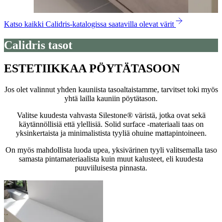
Katso kaikki Calidris-katalogissa saatavilla olevat värit
Calidris tasot
ESTETIIKKAA PÖYTÄTASOON
Jos olet valinnut yhden kauniista tasoaltaistamme, tarvitset toki myös
yhtä lailla kauniin pöytätason.
Valitse kuudesta vahvasta Silestone® väristä, jotka ovat sekä
käytännöllisiä että ylellisiä. Solid surface -materiaali taas on
yksinkertaista ja minimalistista tyyliä ohuine mattapintoineen.
On myös mahdollista luoda upea, yksivärinen tyyli valitsemalla taso
samasta pintamateriaalista kuin muut kalusteet, eli kuudesta
puuviiluisesta pinnasta.