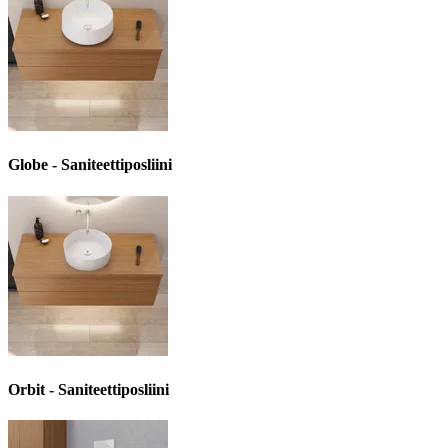
Globe - Saniteettiposliini
Orbit - Saniteettiposliini