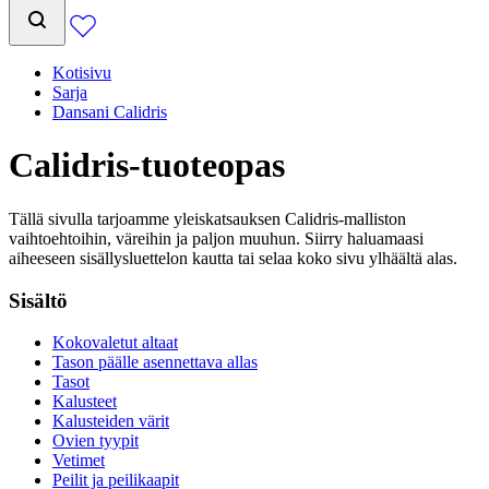
Kotisivu
Sarja
Dansani Calidris
Calidris-tuoteopas
Tällä sivulla tarjoamme yleiskatsauksen Calidris-malliston
vaihtoehtoihin, väreihin ja paljon muuhun. Siirry haluamaasi
aiheeseen sisällysluettelon kautta tai selaa koko sivu ylhäältä alas.
Sisältö
Kokovaletut altaat
Tason päälle asennettava allas
Tasot
Kalusteet
Kalusteiden värit
Ovien tyypit
Vetimet
Peilit ja peilikaapit