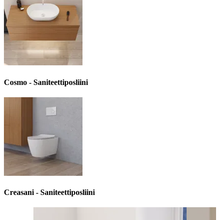
Cosmo - Saniteettiposliini
Creasani - Saniteettiposliini