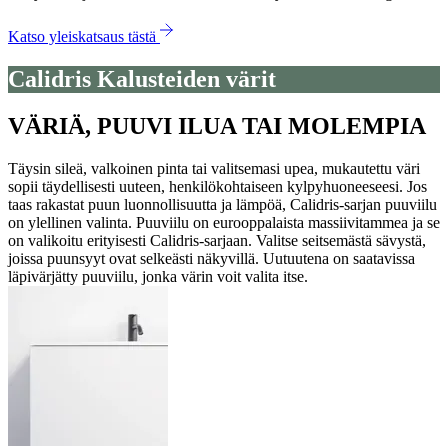
Katso yleiskatsaus tästä
Calidris Kalusteiden värit
VÄRIÄ, PUUVI ILUA TAI MOLEMPIA
Täysin sileä, valkoinen pinta tai valitsemasi upea, mukautettu väri
sopii täydellisesti uuteen, henkilökohtaiseen kylpyhuoneeseesi. Jos
taas rakastat puun luonnollisuutta ja lämpöä, Calidris-sarjan puuviilu
on ylellinen valinta. Puuviilu on eurooppalaista massiivitammea ja se
on valikoitu erityisesti Calidris-sarjaan. Valitse seitsemästä sävystä,
joissa puunsyyt ovat selkeästi näkyvillä. Uutuutena on saatavissa
läpivärjätty puuviilu, jonka värin voit valita itse.