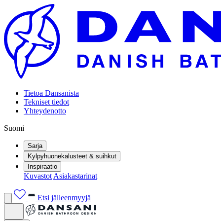
Tietoa Dansanista
Tekniset tiedot
Yhteydenotto
Suomi
Sarja
Kylpyhuonekalusteet & suihkut
Inspiraatio
Kuvastot
Asiakastarinat
Etsi jälleenmyyjä