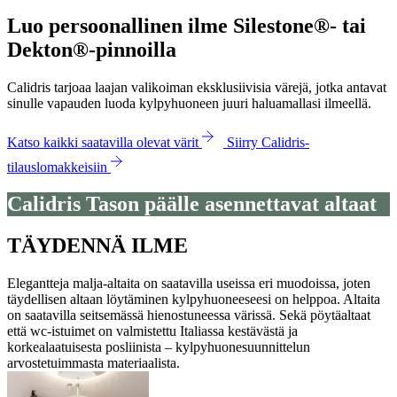
Luo persoonallinen ilme Silestone®- tai
Dekton®-pinnoilla
Calidris tarjoaa laajan valikoiman eksklusiivisia värejä, jotka antavat
sinulle vapauden luoda kylpyhuoneen juuri haluamallasi ilmeellä.
Katso kaikki saatavilla olevat värit
Siirry Calidris-
tilauslomakkeisiin
Calidris Tason päälle asennettavat altaat
TÄYDENNÄ ILME
Elegantteja malja-altaita on saatavilla useissa eri muodoissa, joten
täydellisen altaan löytäminen kylpyhuoneeseesi on helppoa. Altaita
on saatavilla seitsemässä hienostuneessa värissä. Sekä pöytäaltaat
että wc-istuimet on valmistettu Italiassa kestävästä ja
korkealaatuisesta posliinista – kylpyhuonesuunnittelun
arvostetuimmasta materiaalista.