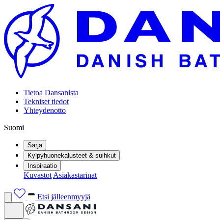
Tietoa Dansanista
Tekniset tiedot
Yhteydenotto
Suomi
Sarja
Kylpyhuonekalusteet & suihkut
Inspiraatio
Kuvastot
Asiakastarinat
Etsi jälleenmyyjä