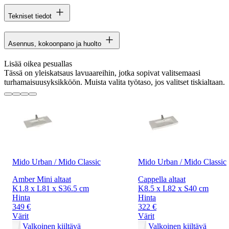
Tekniset tiedot
Asennus, kokoonpano ja huolto
Lisää oikea pesuallas
Tässä on yleiskatsaus lavuaareihin, jotka sopivat valitsemaasi
turhamaisuusyksikköön. Muista valita työtaso, jos valitset tiskialtaan.
Mido Urban / Mido Classic
Mido Urban / Mido Classic
Amber Mini altaat
Cappella altaat
K1.8 x L81 x S36.5 cm
K8.5 x L82 x S40 cm
Hinta
Hinta
349 €
322 €
Värit
Värit
Valkoinen kiiltävä
Valkoinen kiiltävä