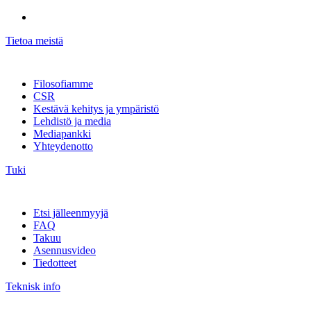
Tietoa meistä
Filosofiamme
CSR
Kestävä kehitys ja ympäristö
Lehdistö ja media
Mediapankki
Yhteydenotto
Tuki
Etsi jälleenmyyjä
FAQ
Takuu
Asennusvideo
Tiedotteet
Teknisk info