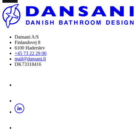
Dansani A/S
Finlandsvej 8
6100 Haderslev
+45 73 22 29 00
mail@dansani.fi
DK73318416