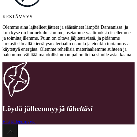
KESTÄVYYS
Olemme aina lajitelleet jätteet ja säästäneet lämpöä Dansanissa, ja
kun kyse on huonekaluistamme, asetamme vaatimuksia itsellemme
ja toimittajillemme. Puun on oltava jäljitettävissä, ja pidämme
tarkasti silmällä kierrätysmateriaalin osuutta ja etenkin tuotannossa
käytettyä energiaa. Olemme rehellisiä materiaaliemme suhteen ja
haluamme välittää mahdollisimman paljon tietoa sinulle asiakkaana.
Löydä jälleenmyyjä
läheltäsi
Etsi jälleenmyyjä