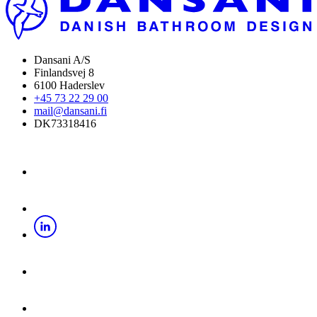
Dansani A/S
Finlandsvej 8
6100 Haderslev
+45 73 22 29 00
mail@dansani.fi
DK73318416