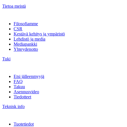
Tietoa meistä
Filosofiamme
CSR
Kestävä kehitys ja ympäristö
Lehdistö ja media
Mediapankki
Yhteydenotto
Tuki
Etsi jälleenmyyjä
FAQ
Takuu
Asennusvideo
Tiedotteet
Teknisk info
Tuotetiedot