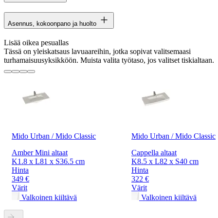
Asennus, kokoonpano ja huolto
Lisää oikea pesuallas
Tässä on yleiskatsaus lavuaareihin, jotka sopivat valitsemaasi
turhamaisuusyksikköön. Muista valita työtaso, jos valitset tiskialtaan.
Mido Urban / Mido Classic
Mido Urban / Mido Classic
Amber Mini altaat
Cappella altaat
K1.8 x L81 x S36.5 cm
K8.5 x L82 x S40 cm
Hinta
Hinta
349 €
322 €
Värit
Värit
Valkoinen kiiltävä
Valkoinen kiiltävä