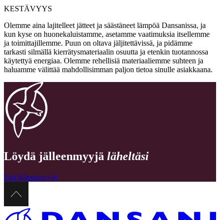
KESTÄVYYS
Olemme aina lajitelleet jätteet ja säästäneet lämpöä Dansanissa, ja
kun kyse on huonekaluistamme, asetamme vaatimuksia itsellemme
ja toimittajillemme. Puun on oltava jäljitettävissä, ja pidämme
tarkasti silmällä kierrätysmateriaalin osuutta ja etenkin tuotannossa
käytettyä energiaa. Olemme rehellisiä materiaaliemme suhteen ja
haluamme välittää mahdollisimman paljon tietoa sinulle asiakkaana.
Löydä jälleenmyyjä
läheltäsi
Etsi jälleenmyyjä