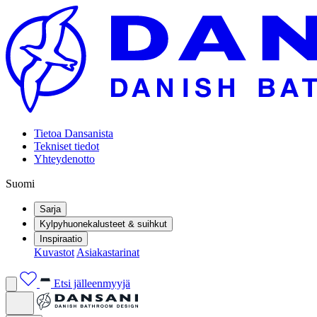
Tietoa Dansanista
Tekniset tiedot
Yhteydenotto
Suomi
Sarja
Kylpyhuonekalusteet & suihkut
Inspiraatio
Kuvastot
Asiakastarinat
Etsi jälleenmyyjä