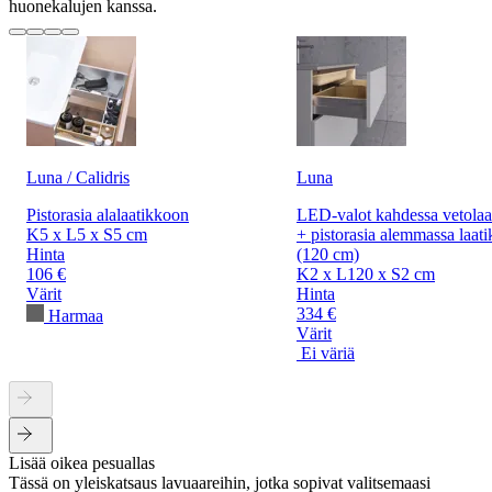
huonekalujen kanssa.
Luna / Calidris
Luna
Pistorasia alalaatikkoon
LED-valot kahdessa vetolaa
K5 x L5 x S5 cm
+ pistorasia alemmassa laati
Hinta
(120 cm)
106 €
K2 x L120 x S2 cm
Värit
Hinta
334 €
Harmaa
Värit
Ei väriä
Lisää oikea pesuallas
Tässä on yleiskatsaus lavuaareihin, jotka sopivat valitsemaasi