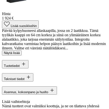
Hinta
1 924 €
Lisää suosikkeihin
Päivitä kylpyhuoneesi allaskaapilla, jossa on 2 laatikkoa. Tämä
tyylikäs kaappi on 64 cm korkea ja siinä on ylimääräinen korkea
alalaatikko, joka tarjoaa enemmän säilytystilaa. Integroitu
kahvaratkaisu varmistaa helpon pääsyn laatikoihin ja lisää modernin
ilmeen. Valitse eri väreistä räätälöidäksesi...
Näytä lisää
Tuotetiedot
Tekniset tiedot
Asennus, kokoonpano ja huolto
Lisää vaihtoehtoja
Nämä tuotteet ovat valmiiksi koottuja, ja ne on tilattava yhdessä