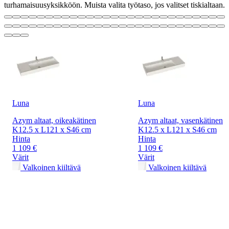
turhamaisuusyksikköön. Muista valita työtaso, jos valitset tiskialtaan.
Luna
Luna
Azym altaat, oikeakätinen
Azym altaat, vasenkätinen
K12.5 x L121 x S46 cm
K12.5 x L121 x S46 cm
Hinta
Hinta
1 109 €
1 109 €
Värit
Värit
Valkoinen kiiltävä
Valkoinen kiiltävä