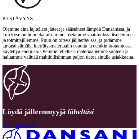
KESTÄVYYS
Olemme aina lajitelleet jätteet ja säästäneet lämpöä Dansanissa, ja
kun kyse on huonekaluistamme, asetamme vaatimuksia itsellemme
ja toimittajillemme. Puun on oltava jäljitettävissä, ja pidämme
tarkasti silmällä kierrätysmateriaalin osuutta ja etenkin tuotannossa
käytettyä energiaa. Olemme rehellisiä materiaaliemme suhteen ja
haluamme välittää mahdollisimman paljon tietoa sinulle asiakkaana.
Löydä jälleenmyyjä
läheltäsi
Etsi jälleenmyyjä