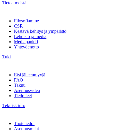
Tietoa meistä
Filosofiamme
CSR
Kestävä kehitys ja ympäristö
Lehdistö ja media
Mediapankki
Yhteydenotto
Tuki
Etsi jälleenmyyjä
FAQ
Takuu
Asennusvideo
Tiedotteet
Teknisk info
Tuotetiedot
Asennusmitat