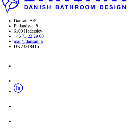
Dansani A/S
Finlandsvej 8
6100 Haderslev
+45 73 22 29 00
mail@dansani.fi
DK73318416