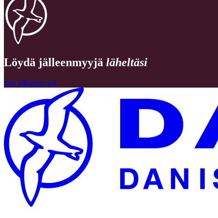
Löydä jälleenmyyjä
läheltäsi
Etsi jälleenmyyjä