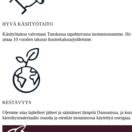
HYVÄ KÄSITYÖTAITO
Käsityötaitoa valvotaan Tanskassa tapahtuvassa tuotannossamme. He ov
antaa 10 vuoden takuun huonekalusarjoillemme.
KESTÄVYYS
Olemme aina lajitelleet jätteet ja säästäneet lämpöä Dansanissa, ja ku
kierrätysmateriaalin osuutta ja etenkin tuotannossa käytettyä energia