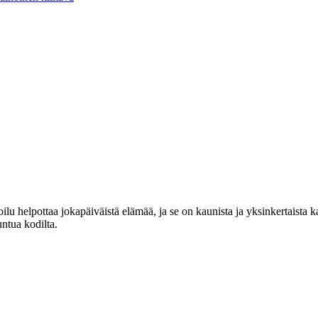
lu helpottaa jokapäiväistä elämää, ja se on kaunista ja yksinkertaista 
untua kodilta.