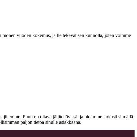
a on monen vuoden kokemus, ja he tekevät sen kunnolla, joten voimme
jillemme. Puun on oltava jäljitettävissä, ja pidämme tarkasti silmällä
llisimman paljon tietoa sinulle asiakkaana.