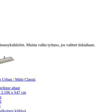
suusyksikköön. Muista valita työtaso, jos valitset tiskialtaan.
 Urban / Mido Classic
elique altaat
 L106 x S47 cm
a
€
t
alkoinen kiiltävä