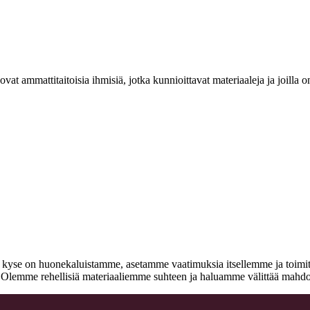
at ammattitaitoisia ihmisiä, jotka kunnioittavat materiaaleja ja joill
n kyse on huonekaluistamme, asetamme vaatimuksia itsellemme ja toimitta
a. Olemme rehellisiä materiaaliemme suhteen ja haluamme välittää mahdo