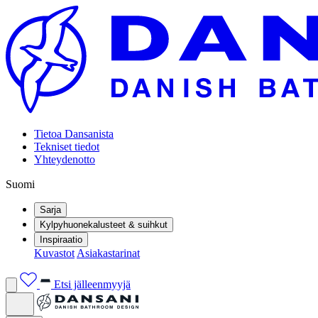
Tietoa Dansanista
Tekniset tiedot
Yhteydenotto
Suomi
Sarja
Kylpyhuonekalusteet & suihkut
Inspiraatio
Kuvastot
Asiakastarinat
Etsi jälleenmyyjä