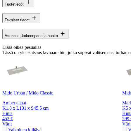
Tuotetiedot
Tekniset tiedot
Asennus, kokoonpano ja huolto
Lisää oikea pesuallas
Tässä on yleiskatsaus lavuaareihin, jotka sopivat valitsemaasi turhamai
Mido Urban / Mido Classic
Mido
Amber altaat
Marb
K1.8 x L101 x S45.5 cm
K5 x
Hinta
Hint
452 €
599 
Värit
Väri
Valkoinen kiiltävä
V