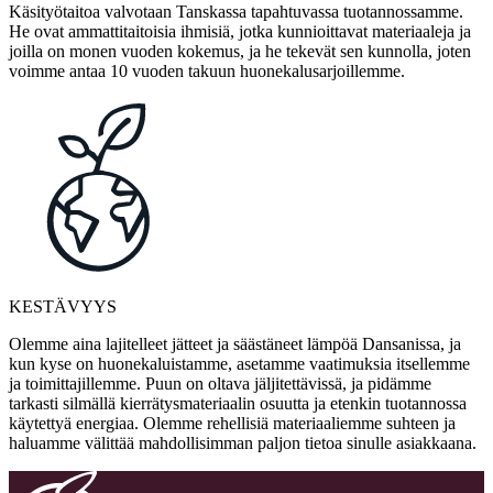
Käsityötaitoa valvotaan Tanskassa tapahtuvassa tuotannossamme.
He ovat ammattitaitoisia ihmisiä, jotka kunnioittavat materiaaleja ja
joilla on monen vuoden kokemus, ja he tekevät sen kunnolla, joten
voimme antaa 10 vuoden takuun huonekalusarjoillemme.
KESTÄVYYS
Olemme aina lajitelleet jätteet ja säästäneet lämpöä Dansanissa, ja
kun kyse on huonekaluistamme, asetamme vaatimuksia itsellemme
ja toimittajillemme. Puun on oltava jäljitettävissä, ja pidämme
tarkasti silmällä kierrätysmateriaalin osuutta ja etenkin tuotannossa
käytettyä energiaa. Olemme rehellisiä materiaaliemme suhteen ja
haluamme välittää mahdollisimman paljon tietoa sinulle asiakkaana.