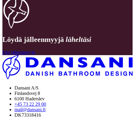
Löydä jälleenmyyjä
läheltäsi
Etsi jälleenmyyjä
Dansani A/S
Finlandsvej 8
6100 Haderslev
+45 73 22 29 00
mail@dansani.fi
DK73318416