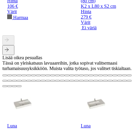
Hinta
(80 cm)
106 €
K2 x L80 x S2 cm
Värit
Hinta
279 €
Harmaa
Värit
Ei väriä
Lisää oikea pesuallas
Tässä on yleiskatsaus lavuaareihin, jotka sopivat valitsemaasi
turhamaisuusyksikköön. Muista valita työtaso, jos valitset tiskialtaan.
Luna
Luna