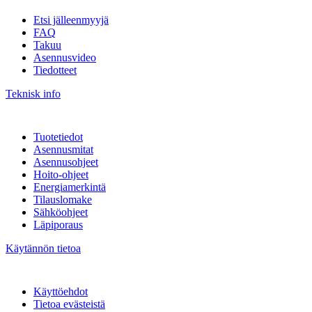
Etsi jälleenmyyjä
FAQ
Takuu
Asennusvideo
Tiedotteet
Teknisk info
Tuotetiedot
Asennusmitat
Asennusohjeet
Hoito-ohjeet
Energiamerkintä
Tilauslomake
Sähköohjeet
Läpiporaus
Käytännön tietoa
Käyttöehdot
Tietoa evästeistä