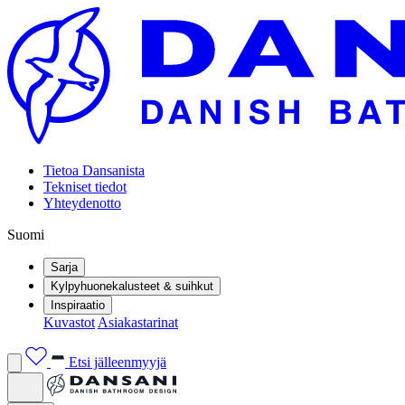
Tietoa Dansanista
Tekniset tiedot
Yhteydenotto
Suomi
Sarja
Kylpyhuonekalusteet & suihkut
Inspiraatio
Kuvastot
Asiakastarinat
Etsi jälleenmyyjä