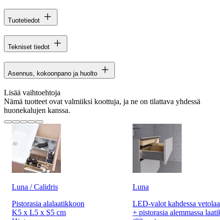
Tuotetiedot
Tekniset tiedot
Asennus, kokoonpano ja huolto
Lisää vaihtoehtoja
Nämä tuotteet ovat valmiiksi koottuja, ja ne on tilattava yhdessä
huonekalujen kanssa.
Luna / Calidris
Luna
Pistorasia alalaatikkoon
LED-valot kahdessa vetolaa
K5 x L5 x S5 cm
+ pistorasia alemmassa laati