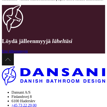
Löydä jälleenmyyjä
läheltäsi
Etsi jälleenmyyjä
Dansani A/S
Finlandsvej 8
6100 Haderslev
+45 73 22 29 00