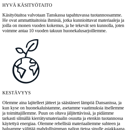
HYVÄ KÄSITYÖTAITO
Käsityötaitoa valvotaan Tanskassa tapahtuvassa tuotannossamme.
He ovat ammattitaitoisia ihmisiä, jotka kunnioittavat materiaaleja ja
joilla on monen vuoden kokemus, ja he tekevät sen kunnolla, joten
voimme antaa 10 vuoden takuun huonekalusarjoillemme.
KESTÄVYYS
Olemme aina lajitelleet jätteet ja säästäneet lämpöä Dansanissa, ja
kun kyse on huonekaluistamme, asetamme vaatimuksia itsellemme
ja toimittajillemme. Puun on oltava jäljitettävissä, ja pidämme
tarkasti silmällä kierrätysmateriaalin osuutta ja etenkin tuotannossa
käytettyä energiaa. Olemme rehellisiä materiaaliemme suhteen ja
haluamme välittää mahdollisimman paljon tietoa sinulle asiakkaana.