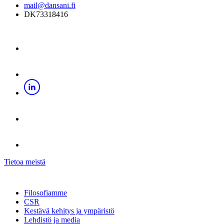
mail@dansani.fi
DK73318416
Tietoa meistä
Filosofiamme
CSR
Kestävä kehitys ja ympäristö
Lehdistö ja media