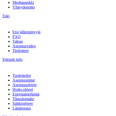
Mediapankki
Yhteydenotto
Tuki
Etsi jälleenmyyjä
FAQ
Takuu
Asennusvideo
Tiedotteet
Teknisk info
Tuotetiedot
Asennusmitat
Asennusohjeet
Hoito-ohjeet
Energiamerkintä
Tilauslomake
Sähköohjeet
Läpiporaus