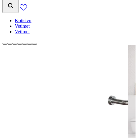
Kotisivu
Vetimet
Vetimet