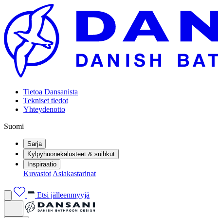
Tietoa Dansanista
Tekniset tiedot
Yhteydenotto
Suomi
Sarja
Kylpyhuonekalusteet & suihkut
Inspiraatio
Kuvastot
Asiakastarinat
Etsi jälleenmyyjä