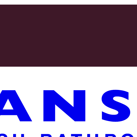
n kyse on huonekaluistamme, asetamme vaatimuksia itsellemme ja toimitta
a. Olemme rehellisiä materiaaliemme suhteen ja haluamme välittää mahdo