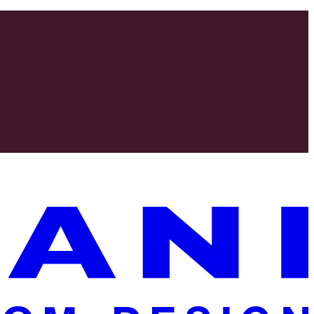
jillemme. Puun on oltava jäljitettävissä, ja pidämme tarkasti silmällä
llisimman paljon tietoa sinulle asiakkaana.