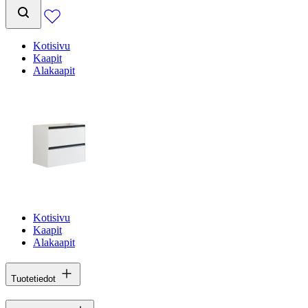
Kotisivu
Kaapit
Alakaapit
Kotisivu
Kaapit
Alakaapit
Tuotetiedot