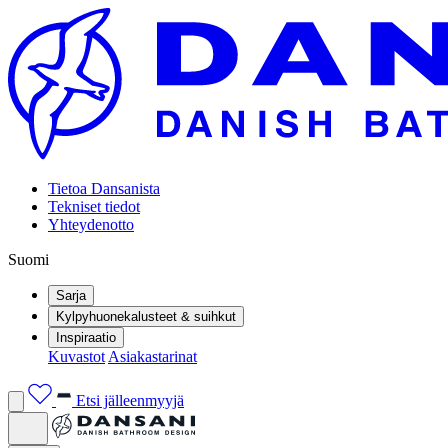
Tietoa Dansanista
Tekniset tiedot
Yhteydenotto
Suomi
Sarja
Kylpyhuonekalusteet & suihkut
Inspiraatio
Kuvastot
Asiakastarinat
Etsi jälleenmyyjä