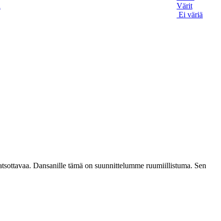
ä
Värit
Ei väriä
katsottavaa. Dansanille tämä on suunnittelumme ruumiillistuma. Sen