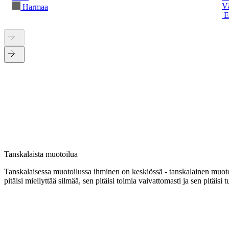
Vä
Harmaa
E
Tanskalaista muotoilua
Tanskalaisessa muotoilussa ihminen on keskiössä - tanskalainen muotoi
pitäisi miellyttää silmää, sen pitäisi toimia vaivattomasti ja sen pitäisi t