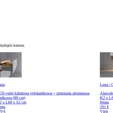
ekalujen kanssa.
una
Luna / C
D-valot kahdessa vetolaatikossa + pistorasia alemmassa
Alasvalo
atikossa (80 cm)
K2 x L8
2 x L80 x S2 cm
Hinta
nta
291 €
79 €
Värit