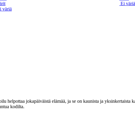
rit
Ei väri
i väriä
lu helpottaa jokapäiväistä elämää, ja se on kaunista ja yksinkertaista 
untua kodilta.