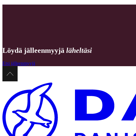
KESTÄVYYS
Olemme aina lajitelleet jätteet ja säästäneet lämpöä Dansanissa, ja ku
kierrätysmateriaalin osuutta ja etenkin tuotannossa käytettyä energia
Löydä jälleenmyyjä
läheltäsi
Etsi jälleenmyyjä