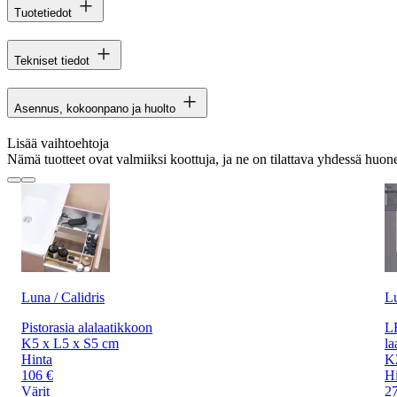
Tuotetiedot
Tekniset tiedot
Asennus, kokoonpano ja huolto
Lisää vaihtoehtoja
Nämä tuotteet ovat valmiiksi koottuja, ja ne on tilattava yhdessä huon
Luna / Calidris
L
Pistorasia alalaatikkoon
LE
K5 x L5 x S5 cm
la
Hinta
K
106 €
Hi
Värit
2