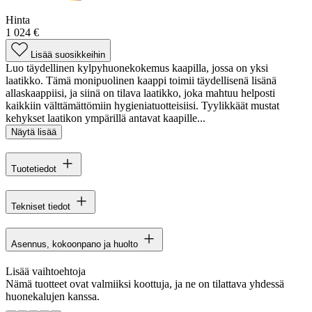
Hinta
1 024 €
Lisää suosikkeihin
Luo täydellinen kylpyhuonekokemus kaapilla, jossa on yksi
laatikko. Tämä monipuolinen kaappi toimii täydellisenä lisänä
allaskaappiisi, ja siinä on tilava laatikko, joka mahtuu helposti
kaikkiin välttämättömiin hygieniatuotteisiisi. Tyylikkäät mustat
kehykset laatikon ympärillä antavat kaapille...
Näytä lisää
Tuotetiedot
Tekniset tiedot
Asennus, kokoonpano ja huolto
Lisää vaihtoehtoja
Nämä tuotteet ovat valmiiksi koottuja, ja ne on tilattava yhdessä
huonekalujen kanssa.