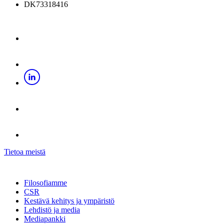
DK73318416
Tietoa meistä
Filosofiamme
CSR
Kestävä kehitys ja ympäristö
Lehdistö ja media
Mediapankki