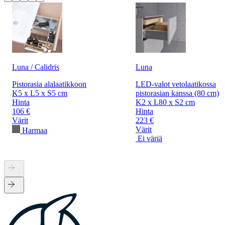
Luna / Calidris
Luna
Pistorasia alalaatikkoon
LED-valot vetolaatikossa
K5 x L5 x S5 cm
pistorasian kanssa (80 cm)
Hinta
K2 x L80 x S2 cm
106 €
Hinta
Värit
223 €
Värit
Harmaa
Ei väriä