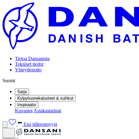
Tietoa Dansanista
Tekniset tiedot
Yhteydenotto
Suomi
Sarja
Kylpyhuonekalusteet & suihkut
Inspiraatio
Kuvastot
Asiakastarinat
Etsi jälleenmyyjä