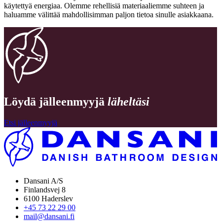
käytettyä energiaa. Olemme rehellisiä materiaaliemme suhteen ja
haluamme välittää mahdollisimman paljon tietoa sinulle asiakkaana.
Löydä jälleenmyyjä
läheltäsi
Etsi jälleenmyyjä
Dansani A/S
Finlandsvej 8
6100 Haderslev
+45 73 22 29 00
mail@dansani.fi