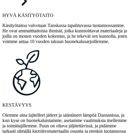
HYVÄ KÄSITYÖTAITO
Käsityötaitoa valvotaan Tanskassa tapahtuvassa tuotannossamme.
He ovat ammattitaitoisia ihmisiä, jotka kunnioittavat materiaaleja ja
joilla on monen vuoden kokemus, ja he tekevät sen kunnolla, joten
voimme antaa 10 vuoden takuun huonekalusarjoillemme.
KESTÄVYYS
Olemme aina lajitelleet jätteet ja säästäneet lämpöä Dansanissa, ja
kun kyse on huonekaluistamme, asetamme vaatimuksia itsellemme
ja toimittajillemme. Puun on oltava jäljitettävissä, ja pidämme
tarkasti silmällä kierrätysmateriaalin osuutta ja etenkin tuotannossa