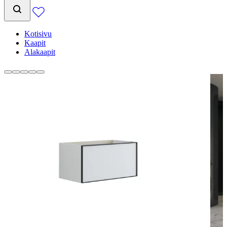
Kotisivu
Kaapit
Alakaapit