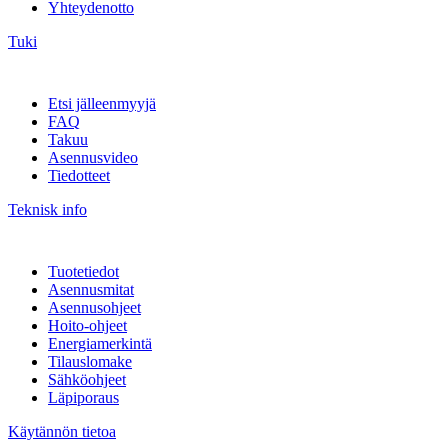
Yhteydenotto
Tuki
Etsi jälleenmyyjä
FAQ
Takuu
Asennusvideo
Tiedotteet
Teknisk info
Tuotetiedot
Asennusmitat
Asennusohjeet
Hoito-ohjeet
Energiamerkintä
Tilauslomake
Sähköohjeet
Läpiporaus
Käytännön tietoa