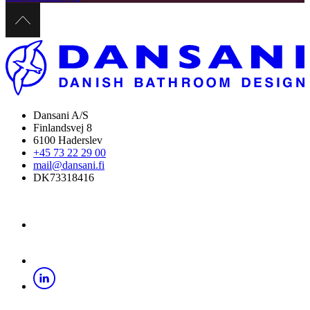
Dansani A/S
Finlandsvej 8
6100 Haderslev
+45 73 22 29 00
mail@dansani.fi
DK73318416