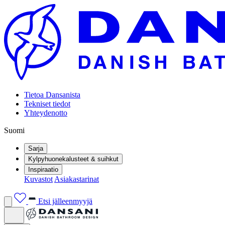
Tietoa Dansanista
Tekniset tiedot
Yhteydenotto
Suomi
Sarja
Kylpyhuonekalusteet & suihkut
Inspiraatio
Kuvastot
Asiakastarinat
Etsi jälleenmyyjä