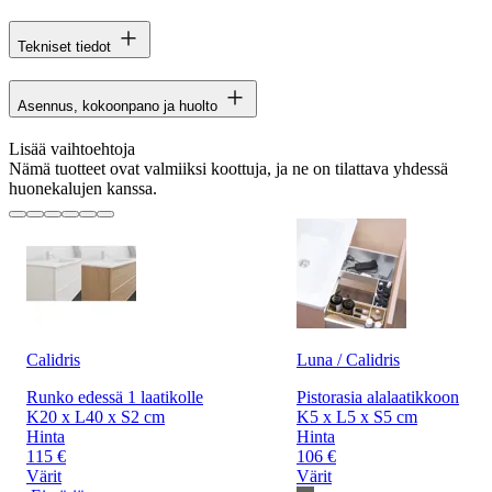
Tekniset tiedot
Asennus, kokoonpano ja huolto
Lisää vaihtoehtoja
Nämä tuotteet ovat valmiiksi koottuja, ja ne on tilattava yhdessä
huonekalujen kanssa.
Calidris
Luna / Calidris
Runko edessä 1 laatikolle
Pistorasia alalaatikkoon
K20 x L40 x S2 cm
K5 x L5 x S5 cm
Hinta
Hinta
115 €
106 €
Värit
Värit