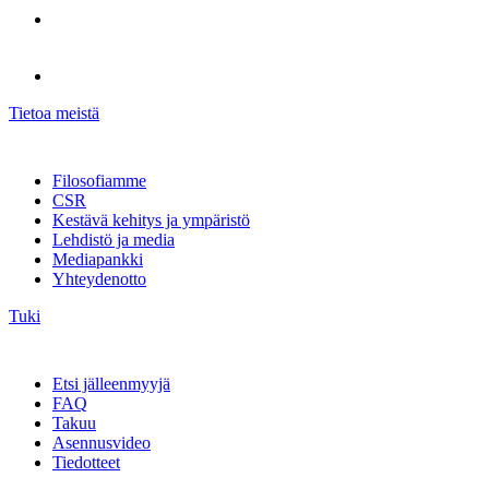
Tietoa meistä
Filosofiamme
CSR
Kestävä kehitys ja ympäristö
Lehdistö ja media
Mediapankki
Yhteydenotto
Tuki
Etsi jälleenmyyjä
FAQ
Takuu
Asennusvideo
Tiedotteet