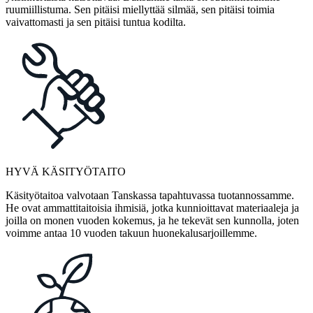
ruumiillistuma. Sen pitäisi miellyttää silmää, sen pitäisi toimia
vaivattomasti ja sen pitäisi tuntua kodilta.
HYVÄ KÄSITYÖTAITO
Käsityötaitoa valvotaan Tanskassa tapahtuvassa tuotannossamme.
He ovat ammattitaitoisia ihmisiä, jotka kunnioittavat materiaaleja ja
joilla on monen vuoden kokemus, ja he tekevät sen kunnolla, joten
voimme antaa 10 vuoden takuun huonekalusarjoillemme.