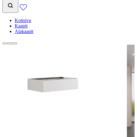
Kotisivu
Kaapit
Alakaapit