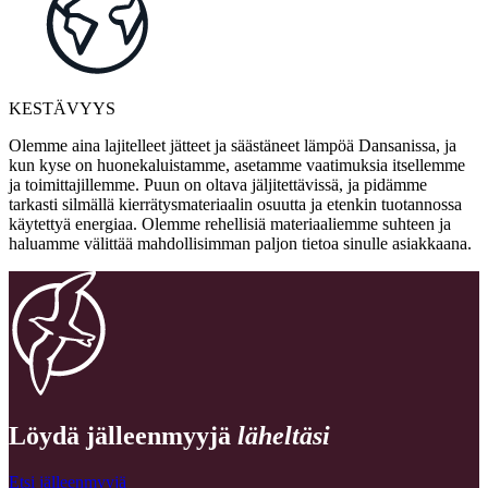
KESTÄVYYS
Olemme aina lajitelleet jätteet ja säästäneet lämpöä Dansanissa, ja
kun kyse on huonekaluistamme, asetamme vaatimuksia itsellemme
ja toimittajillemme. Puun on oltava jäljitettävissä, ja pidämme
tarkasti silmällä kierrätysmateriaalin osuutta ja etenkin tuotannossa
käytettyä energiaa. Olemme rehellisiä materiaaliemme suhteen ja
haluamme välittää mahdollisimman paljon tietoa sinulle asiakkaana.
Löydä jälleenmyyjä
läheltäsi
Etsi jälleenmyyjä