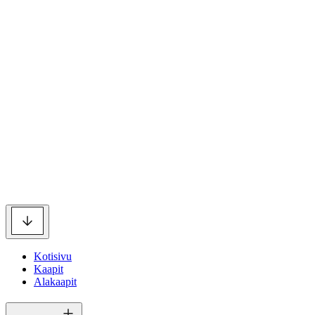
Kotisivu
Kaapit
Alakaapit