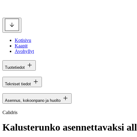
Kotisivu
Kaapit
Avohyllyt
Tuotetiedot
Tekniset tiedot
Asennus, kokoonpano ja huolto
Calidris
Kalusterunko asennettavaksi all