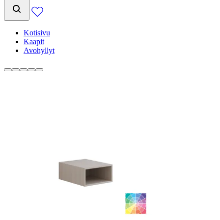
Kotisivu
Kaapit
Avohyllyt