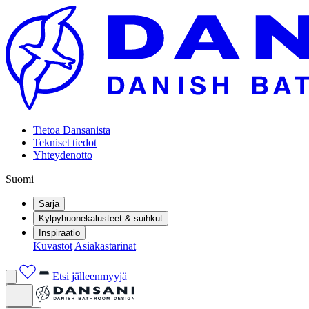
Tietoa Dansanista
Tekniset tiedot
Yhteydenotto
Suomi
Sarja
Kylpyhuonekalusteet & suihkut
Inspiraatio
Kuvastot
Asiakastarinat
Etsi jälleenmyyjä