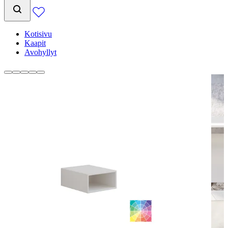
Kotisivu
Kaapit
Avohyllyt