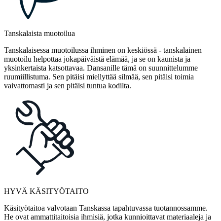
Tanskalaista muotoilua
Tanskalaisessa muotoilussa ihminen on keskiössä - tanskalainen
muotoilu helpottaa jokapäiväistä elämää, ja se on kaunista ja
yksinkertaista katsottavaa. Dansanille tämä on suunnittelumme
ruumiillistuma. Sen pitäisi miellyttää silmää, sen pitäisi toimia
vaivattomasti ja sen pitäisi tuntua kodilta.
HYVÄ KÄSITYÖTAITO
Käsityötaitoa valvotaan Tanskassa tapahtuvassa tuotannossamme.
He ovat ammattitaitoisia ihmisiä, jotka kunnioittavat materiaaleja ja