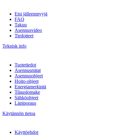
Etsi jälleenmyyjä
FAQ
Takuu
Asennusvideo
Tiedotteet
Teknisk info
Tuotetiedot
Asennusmitat
Asennusohjeet
Hoito-ohjeet
Energiamerkintä
Tilauslomake
Sähköohjeet
Läpiporaus
Käytännön tietoa
Käyttöehdot