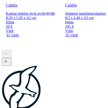
Calidris
Calidris
Kapeat uritetut sivut avohyllyille
Sisäinen tunnelmavalaistus
K20 x L20 x S2 cm
K2 x L40 x S2 cm
Hinta
Hinta
58 €
291 €
Värit
Värit
Ei väriä
Ei väriä