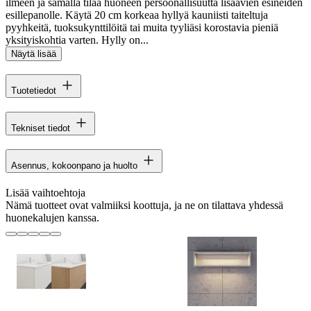
ilmeen ja samalla tilaa huoneen persoonallisuutta lisäävien esineiden
esillepanolle. Käytä 20 cm korkeaa hyllyä kauniisti taiteltuja
pyyhkeitä, tuoksukynttilöitä tai muita tyyliäsi korostavia pieniä
yksityiskohtia varten. Hylly on...
Näytä lisää
Tuotetiedot
Tekniset tiedot
Asennus, kokoonpano ja huolto
Lisää vaihtoehtoja
Nämä tuotteet ovat valmiiksi koottuja, ja ne on tilattava yhdessä
huonekalujen kanssa.