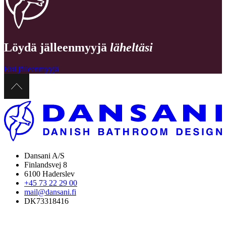
Löydä jälleenmyyjä
läheltäsi
Etsi jälleenmyyjä
Dansani A/S
Finlandsvej 8
6100 Haderslev
+45 73 22 29 00
mail@dansani.fi
DK73318416