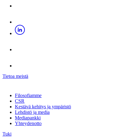
Tietoa meistä
Filosofiamme
CSR
Kestävä kehitys ja ympäristö
Lehdistö ja media
Mediapankki
Yhteydenotto
Tuki