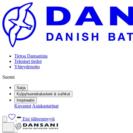
Tietoa Dansanista
Tekniset tiedot
Yhteydenotto
Suomi
Sarja
Kylpyhuonekalusteet & suihkut
Inspiraatio
Kuvastot
Asiakastarinat
Etsi jälleenmyyjä