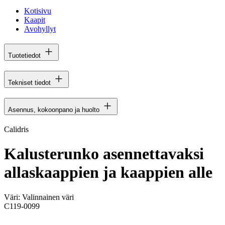
Kotisivu
Kaapit
Avohyllyt
Tuotetiedot
Tekniset tiedot
Asennus, kokoonpano ja huolto
Calidris
Kalusterunko asennettavaksi
allaskaappien ja kaappien alle
Väri:
Valinnainen väri
C119-0099