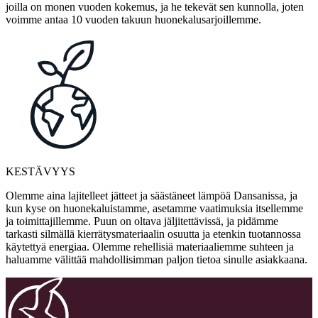
joilla on monen vuoden kokemus, ja he tekevät sen kunnolla, joten
voimme antaa 10 vuoden takuun huonekalusarjoillemme.
KESTÄVYYS
Olemme aina lajitelleet jätteet ja säästäneet lämpöä Dansanissa, ja
kun kyse on huonekaluistamme, asetamme vaatimuksia itsellemme
ja toimittajillemme. Puun on oltava jäljitettävissä, ja pidämme
tarkasti silmällä kierrätysmateriaalin osuutta ja etenkin tuotannossa
käytettyä energiaa. Olemme rehellisiä materiaaliemme suhteen ja
haluamme välittää mahdollisimman paljon tietoa sinulle asiakkaana.