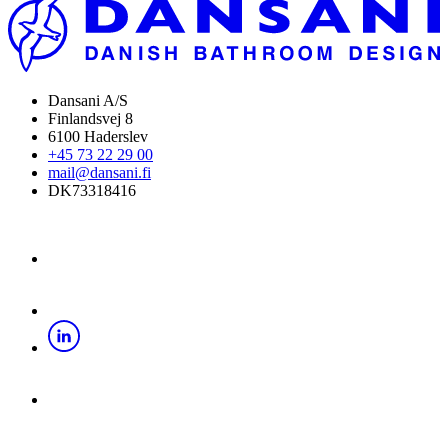
Dansani A/S
Finlandsvej 8
6100 Haderslev
+45 73 22 29 00
mail@dansani.fi
DK73318416