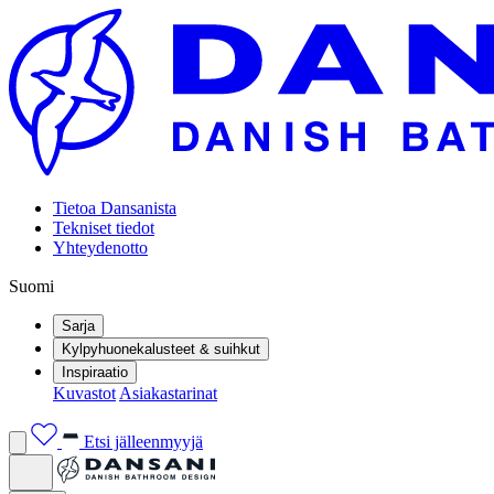
Tietoa Dansanista
Tekniset tiedot
Yhteydenotto
Suomi
Sarja
Kylpyhuonekalusteet & suihkut
Inspiraatio
Kuvastot
Asiakastarinat
Etsi jälleenmyyjä