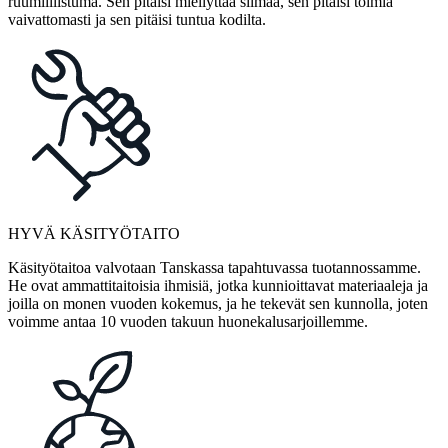
ruumiillistuma. Sen pitäisi miellyttää silmää, sen pitäisi toimia
vaivattomasti ja sen pitäisi tuntua kodilta.
HYVÄ KÄSITYÖTAITO
Käsityötaitoa valvotaan Tanskassa tapahtuvassa tuotannossamme.
He ovat ammattitaitoisia ihmisiä, jotka kunnioittavat materiaaleja ja
joilla on monen vuoden kokemus, ja he tekevät sen kunnolla, joten
voimme antaa 10 vuoden takuun huonekalusarjoillemme.