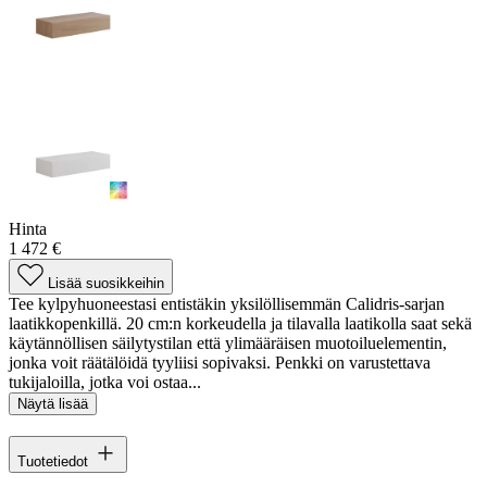
Hinta
1 472 €
Lisää suosikkeihin
Tee kylpyhuoneestasi entistäkin yksilöllisemmän Calidris-sarjan
laatikkopenkillä. 20 cm:n korkeudella ja tilavalla laatikolla saat sekä
käytännöllisen säilytystilan että ylimääräisen muotoiluelementin,
jonka voit räätälöidä tyyliisi sopivaksi. Penkki on varustettava
tukijaloilla, jotka voi ostaa...
Näytä lisää
Tuotetiedot