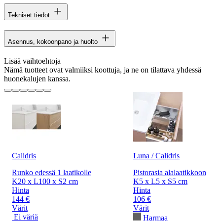
Tekniset tiedot
Asennus, kokoonpano ja huolto
Lisää vaihtoehtoja
Nämä tuotteet ovat valmiiksi koottuja, ja ne on tilattava yhdessä
huonekalujen kanssa.
Calidris
Luna / Calidris
Runko edessä 1 laatikolle
Pistorasia alalaatikkoon
K20 x L100 x S2 cm
K5 x L5 x S5 cm
Hinta
Hinta
144 €
106 €
Värit
Värit
Ei väriä
Harmaa