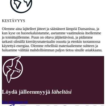
KESTÄVYYS
Olemme aina lajitelleet jätteet ja säästäneet lämpöä Dansanissa, ja
kun kyse on huonekaluistamme, asetamme vaatimuksia itsellemme
ja toimittajillemme. Puun on oltava jäljitettävissä, ja pidämme
tarkasti silmällä kierrätysmateriaalin osuutta ja etenkin tuotannossa
käytettyä energiaa. Olemme rehellisiä materiaaliemme suhteen ja
haluamme välittää mahdollisimman paljon tietoa sinulle asiakkaana.
Löydä jälleenmyyjä
läheltäsi
Etsi jälleenmyyjä