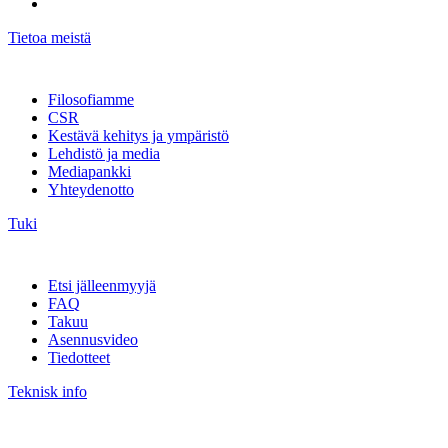
Tietoa meistä
Filosofiamme
CSR
Kestävä kehitys ja ympäristö
Lehdistö ja media
Mediapankki
Yhteydenotto
Tuki
Etsi jälleenmyyjä
FAQ
Takuu
Asennusvideo
Tiedotteet
Teknisk info