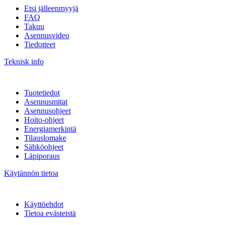
Etsi jälleenmyyjä
FAQ
Takuu
Asennusvideo
Tiedotteet
Teknisk info
Tuotetiedot
Asennusmitat
Asennusohjeet
Hoito-ohjeet
Energiamerkintä
Tilauslomake
Sähköohjeet
Läpiporaus
Käytännön tietoa
Käyttöehdot
Tietoa evästeistä