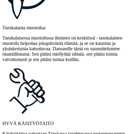
Tanskalaista muotoilua
Tanskalaisessa muotoilussa ihminen on keskiössä - tanskalainen
muotoilu helpottaa jokapäiväistä elämää, ja se on kaunista ja
yksinkertaista katsottavaa. Dansanille tämä on suunnittelumme
ruumiillistuma. Sen pitäisi miellyttää silmää, sen pitäisi toimia
vaivattomasti ja sen pitäisi tuntua kodilta.
HYVÄ KÄSITYÖTAITO
Käsityötaitoa valvotaan Tanskassa tapahtuvassa tuotannossamme.