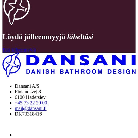
Löydä jälleenmyyjä
läheltäsi
Etsi jälleenmyyjä
Dansani A/S
Finlandsvej 8
6100 Haderslev
+45 73 22 29 00
mail@dansani.fi
DK73318416