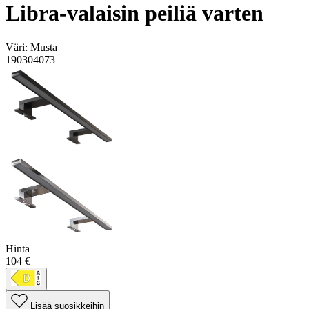
Libra-valaisin peiliä varten
Väri:
Musta
190304073
Hinta
104 €
Lisää suosikkeihin