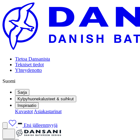
Tietoa Dansanista
Tekniset tiedot
Yhteydenotto
Suomi
Sarja
Kylpyhuonekalusteet & suihkut
Inspiraatio
Kuvastot
Asiakastarinat
Etsi jälleenmyyjä