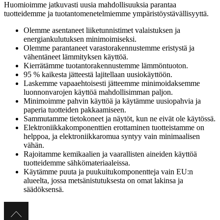
Huomioimme jatkuvasti uusia mahdollisuuksia parantaa
tuotteidemme ja tuotantomenetelmiemme ympäristöystävällisyyttä.
Olemme asentaneet liiketunnistimet valaistuksen ja
energiankulutuksen minimoimiseksi.
Olemme parantaneet varastorakennustemme eristystä ja
vähentäneet lämmityksen käyttöä.
Kierrätämme tuotantorakennustemme lämmöntuoton.
95 % kaikesta jätteestä lajitellaan uusiokäyttöön.
Laskemme vapaaehtoisesti jätteemme minimoidaksemme
luonnonvarojen käyttöä mahdollisimman paljon.
Minimoimme pahvin käyttöä ja käytämme uusiopahvia ja
paperia tuotteiden pakkaamiseen.
Sammutamme tietokoneet ja näytöt, kun ne eivät ole käytössä.
Elektroniikkakomponenttien erottaminen tuotteistamme on
helppoa, ja elektroniikkaromua syntyy vain minimaalisen
vähän.
Rajoitamme kemikaalien ja vaarallisten aineiden käyttöä
tuotteidemme sähkömateriaaleissa.
Käytämme puuta ja puukuitukomponentteja vain EU:n
alueelta, jossa metsänistutuksesta on omat lakinsa ja
säädöksensä.