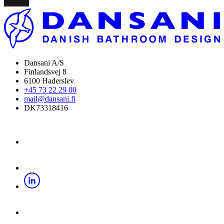
Dansani A/S
Finlandsvej 8
6100 Haderslev
+45 73 22 29 00
mail@dansani.fi
DK73318416