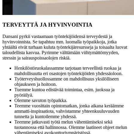
TERVEYTTÄ JA HYVINVOINTIA
Dansani pyrkii vastaamaan työntekijöidensä terveydestä ja
hyvinvoinnista. Se tapahtuu mm. luomalla työpaikkoja, jotka
yhtäältä eivät turhaan kuluta työntekijäresursseja ja toisaalta luovat
taloudellista kasvua. Pyrimme välttämään viihtymättömyyden,
stressin ja sairauspoissaolojen riskiä.
Henkilöstöruokalassamme tarjotaan terveellistä ruokaa ja
mahdollisuutta eri osastojen työntekijöiden yhdessäoloon.
Työterveyshuollossamme on mahdollisuus yksilölliseen
ohjaukseen ja hoitoon.
Tuemme kuntoa edistävää toimintaa, esim. juoksua ja
pyöräilyä.
Olemme savuton työpaikka.
Teemme vuosittain opintomatkan, jonka aikana keräämme
ammatti-inspiraatiota, vahvistamme yhteenkuuluvuuden
tunnetta ja kuntoilemme yhdessä.
Teemme jatkuvasti työtä melun vähentämiseksi sekä
tuotannossa että hallinnossa. Olemme laatineet ohjeet melun
vähentämiseksi avokonttoriympäristössä.