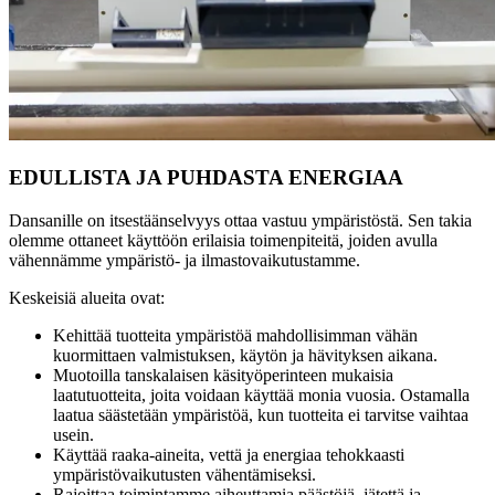
EDULLISTA JA PUHDASTA ENERGIAA
Dansanille on itsestäänselvyys ottaa vastuu ympäristöstä. Sen takia
olemme ottaneet käyttöön erilaisia toimenpiteitä, joiden avulla
vähennämme ympäristö- ja ilmastovaikutustamme.
Keskeisiä alueita ovat:
Kehittää tuotteita ympäristöä mahdollisimman vähän
kuormittaen valmistuksen, käytön ja hävityksen aikana.
Muotoilla tanskalaisen käsityöperinteen mukaisia
laatutuotteita, joita voidaan käyttää monia vuosia. Ostamalla
laatua säästetään ympäristöä, kun tuotteita ei tarvitse vaihtaa
usein.
Käyttää raaka-aineita, vettä ja energiaa tehokkaasti
ympäristövaikutusten vähentämiseksi.
Rajoittaa toimintamme aiheuttamia päästöjä, jätettä ja