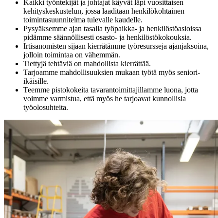
Kaikki työntekijät ja johtajat käyvät läpi vuosittaisen
kehityskeskustelun, jossa laaditaan henkilökohtainen
toimintasuunnitelma tulevalle kaudelle.
Pysyäksemme ajan tasalla työpaikka- ja henkilöstöasioissa
pidämme säännöllisesti osasto- ja henkilöstökokouksia.
Irtisanomisten sijaan kierrätämme työresursseja ajanjaksoina,
jolloin toimintaa on vähemmän.
Tiettyjä tehtäviä on mahdollista kierrättää.
Tarjoamme mahdollisuuksien mukaan työtä myös seniori-
ikäisille.
Teemme pistokokeita tavarantoimittajillamme luona, jotta
voimme varmistua, että myös he tarjoavat kunnollisia
työolosuhteita.