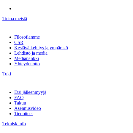
Tietoa meistä
Filosofiamme
CSR
Kestävä kehitys ja ympäristö
Lehdistö ja media
Mediapankki
Yhteydenotto
Tuki
Etsi jälleenmyyjä
FAQ
Takuu
Asennusvideo
Tiedotteet
Teknisk info