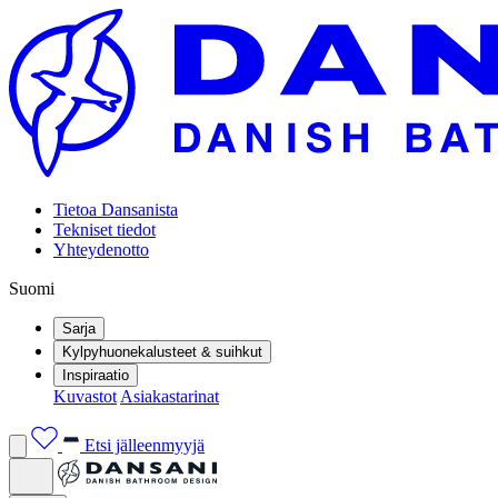
Tietoa Dansanista
Tekniset tiedot
Yhteydenotto
Suomi
Sarja
Kylpyhuonekalusteet & suihkut
Inspiraatio
Kuvastot
Asiakastarinat
Etsi jälleenmyyjä