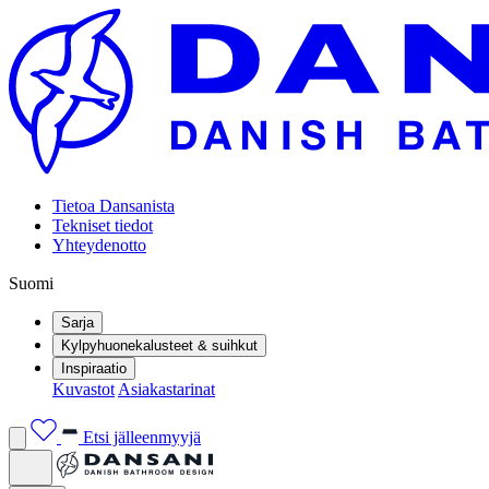
Tietoa Dansanista
Tekniset tiedot
Yhteydenotto
Suomi
Sarja
Kylpyhuonekalusteet & suihkut
Inspiraatio
Kuvastot
Asiakastarinat
Etsi jälleenmyyjä