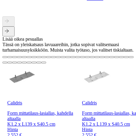
Lisää oikea pesuallas
Tässä on yleiskatsaus lavuaareihin, jotka sopivat valitsemaasi
turhamaisuusyksikköön. Muista valita työtaso, jos valitset tiskialtaan.
Calidris
Calidris
Form mittatilaus-lasiallas, kahdella
Form mittatilaus-lasiallas, k
altaalla
altaalla
K1.2 x L139 x S40.5 cm
K1.2 x L139 x S40.5 cm
Hinta
Hinta
2 552 €
2 552 €