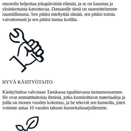
muotoilu helpottaa jokapäiväistä elämää, ja se on kaunista ja
yksinkertaista katsottavaa. Dansanille tämä on suunnittelumme
ruumiillistuma. Sen pitäisi miellyttää silmää, sen pitäisi toimia
vaivattomasti ja sen pitäisi tuntua kodilta.
HYVÄ KÄSITYÖTAITO
Käsityötaitoa valvotaan Tanskassa tapahtuvassa tuotannossamme.
He ovat ammattitaitoisia ihmisiä, jotka kunnioittavat materiaaleja ja
joilla on monen vuoden kokemus, ja he tekevät sen kunnolla, joten
voimme antaa 10 vuoden takuun huonekalusarjoillemme.