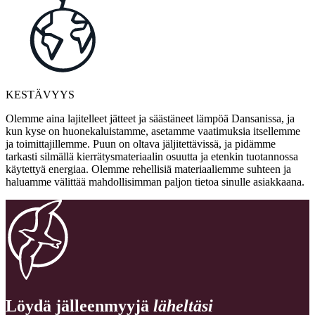
KESTÄVYYS
Olemme aina lajitelleet jätteet ja säästäneet lämpöä Dansanissa, ja
kun kyse on huonekaluistamme, asetamme vaatimuksia itsellemme
ja toimittajillemme. Puun on oltava jäljitettävissä, ja pidämme
tarkasti silmällä kierrätysmateriaalin osuutta ja etenkin tuotannossa
käytettyä energiaa. Olemme rehellisiä materiaaliemme suhteen ja
haluamme välittää mahdollisimman paljon tietoa sinulle asiakkaana.
Löydä jälleenmyyjä
läheltäsi