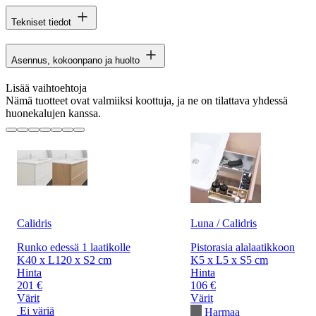
Tekniset tiedot
Asennus, kokoonpano ja huolto
Lisää vaihtoehtoja
Nämä tuotteet ovat valmiiksi koottuja, ja ne on tilattava yhdessä
huonekalujen kanssa.
Calidris
Luna / Calidris
Runko edessä 1 laatikolle
Pistorasia alalaatikkoon
K40 x L120 x S2 cm
K5 x L5 x S5 cm
Hinta
Hinta
201 €
106 €
Värit
Värit
Ei väriä
Harmaa