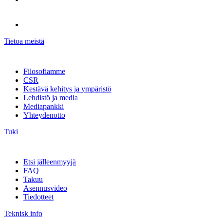
Tietoa meistä
Filosofiamme
CSR
Kestävä kehitys ja ympäristö
Lehdistö ja media
Mediapankki
Yhteydenotto
Tuki
Etsi jälleenmyyjä
FAQ
Takuu
Asennusvideo
Tiedotteet
Teknisk info