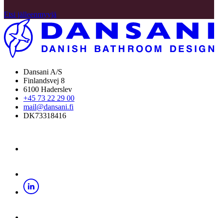
Etsi jälleenmyyjä
Dansani A/S
Finlandsvej 8
6100 Haderslev
+45 73 22 29 00
mail@dansani.fi
DK73318416