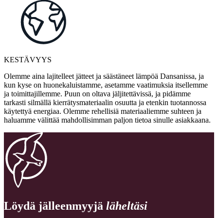
KESTÄVYYS
Olemme aina lajitelleet jätteet ja säästäneet lämpöä Dansanissa, ja
kun kyse on huonekaluistamme, asetamme vaatimuksia itsellemme
ja toimittajillemme. Puun on oltava jäljitettävissä, ja pidämme
tarkasti silmällä kierrätysmateriaalin osuutta ja etenkin tuotannossa
käytettyä energiaa. Olemme rehellisiä materiaaliemme suhteen ja
haluamme välittää mahdollisimman paljon tietoa sinulle asiakkaana.
Löydä jälleenmyyjä
läheltäsi