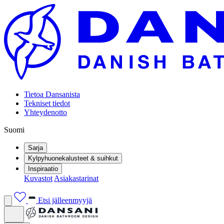
Tietoa Dansanista
Tekniset tiedot
Yhteydenotto
Suomi
Sarja
Kylpyhuonekalusteet & suihkut
Inspiraatio
Kuvastot
Asiakastarinat
Etsi jälleenmyyjä