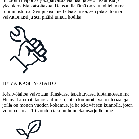
muotoilu helpottaa jokapäiväistä elämää, ja se on kaunista ja
yksinkertaista katsottavaa. Dansanille tämä on suunnittelumme
ruumiillistuma. Sen pitäisi miellyttää silmää, sen pitäisi toimia
vaivattomasti ja sen pitäisi tuntua kodilta.
HYVÄ KÄSITYÖTAITO
Käsityötaitoa valvotaan Tanskassa tapahtuvassa tuotannossamme.
He ovat ammattitaitoisia ihmisiä, jotka kunnioittavat materiaaleja ja
joilla on monen vuoden kokemus, ja he tekevät sen kunnolla, joten
voimme antaa 10 vuoden takuun huonekalusarjoillemme.