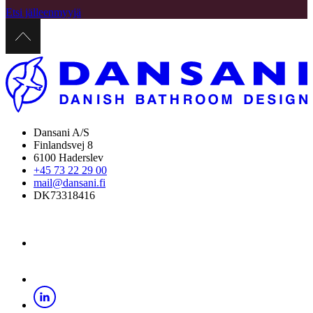
Etsi jälleenmyyjä
Dansani A/S
Finlandsvej 8
6100 Haderslev
+45 73 22 29 00
mail@dansani.fi
DK73318416