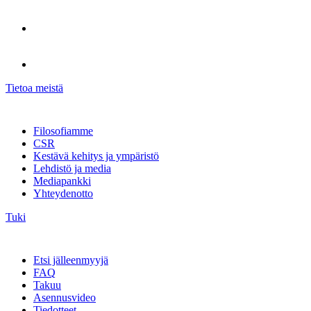
Tietoa meistä
Filosofiamme
CSR
Kestävä kehitys ja ympäristö
Lehdistö ja media
Mediapankki
Yhteydenotto
Tuki
Etsi jälleenmyyjä
FAQ
Takuu
Asennusvideo
Tiedotteet