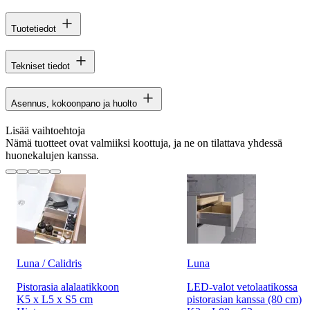
Tuotetiedot
Tekniset tiedot
Asennus, kokoonpano ja huolto
Lisää vaihtoehtoja
Nämä tuotteet ovat valmiiksi koottuja, ja ne on tilattava yhdessä
huonekalujen kanssa.
Luna / Calidris
Luna
Pistorasia alalaatikkoon
LED-valot vetolaatikossa
K5 x L5 x S5 cm
pistorasian kanssa (80 cm)