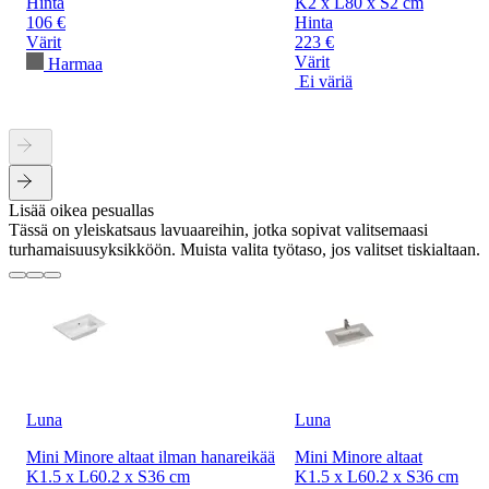
Hinta
K2 x L80 x S2 cm
106 €
Hinta
Värit
223 €
Värit
Harmaa
Ei väriä
Lisää oikea pesuallas
Tässä on yleiskatsaus lavuaareihin, jotka sopivat valitsemaasi
turhamaisuusyksikköön. Muista valita työtaso, jos valitset tiskialtaan.
Luna
Luna
Mini Minore altaat ilman hanareikää
Mini Minore altaat
K1.5 x L60.2 x S36 cm
K1.5 x L60.2 x S36 cm