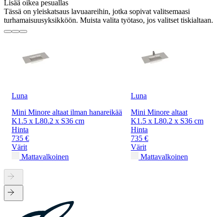
Lisää oikea pesuallas
Tässä on yleiskatsaus lavuaareihin, jotka sopivat valitsemaasi
turhamaisuusyksikköön. Muista valita työtaso, jos valitset tiskialtaan.
Luna
Luna
Mini Minore altaat ilman hanareikää
Mini Minore altaat
K1.5 x L80.2 x S36 cm
K1.5 x L80.2 x S36 cm
Hinta
Hinta
735 €
735 €
Värit
Värit
Mattavalkoinen
Mattavalkoinen