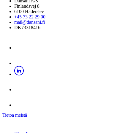
Dansani A/S
Finlandsvej 8
6100 Haderslev
+45 73 22 29 00
mail@dansani.fi
DK73318416
Tietoa meistä