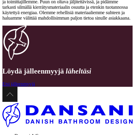
ja toimittajillemme. Puun on oltava jäljitettävissä, ja pidämme
tarkasti silmällä kierrätysmateriaalin osuutta ja etenkin tuotannossa
käytettyä energiaa. Olemme rehellisiä materiaaliemme suhteen ja
haluamme välittää mahdollisimman paljon tietoa sinulle asiakkaana.
Löydä jälleenmyyjä
läheltäsi
Etsi jälleenmyyjä