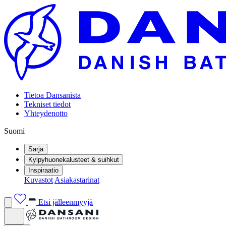
Tietoa Dansanista
Tekniset tiedot
Yhteydenotto
Suomi
Sarja
Kylpyhuonekalusteet & suihkut
Inspiraatio
Kuvastot
Asiakastarinat
Etsi jälleenmyyjä