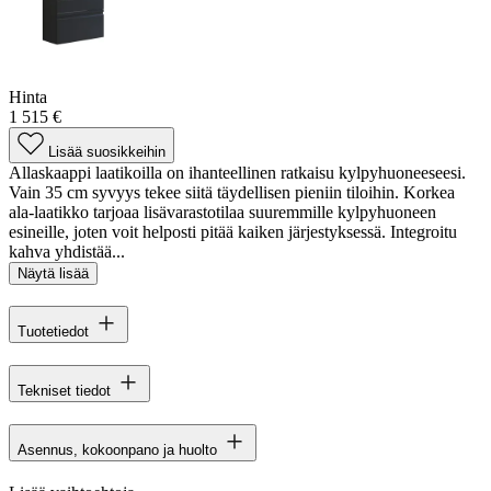
Hinta
1 515 €
Lisää suosikkeihin
Allaskaappi laatikoilla on ihanteellinen ratkaisu kylpyhuoneeseesi.
Vain 35 cm syvyys tekee siitä täydellisen pieniin tiloihin. Korkea
ala-laatikko tarjoaa lisävarastotilaa suuremmille kylpyhuoneen
esineille, joten voit helposti pitää kaiken järjestyksessä. Integroitu
kahva yhdistää...
Näytä lisää
Tuotetiedot
Tekniset tiedot
Asennus, kokoonpano ja huolto