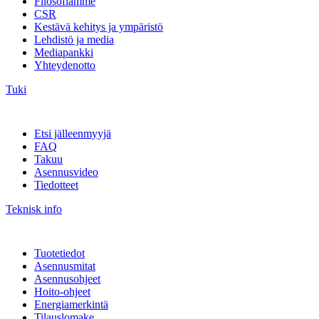
Filosofiamme
CSR
Kestävä kehitys ja ympäristö
Lehdistö ja media
Mediapankki
Yhteydenotto
Tuki
Etsi jälleenmyyjä
FAQ
Takuu
Asennusvideo
Tiedotteet
Teknisk info
Tuotetiedot
Asennusmitat
Asennusohjeet
Hoito-ohjeet
Energiamerkintä
Tilauslomake