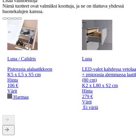
Lisää vaihtoehtoja
Nämä tuotteet ovat valmiiksi koottuja, ja ne on tilattava yhdessä
huonekalujen kanssa.
Luna / Calidris
Luna
Pistorasia alalaatikkoon
LED-valot kahdessa vetolaa
K5 x L5 x S5 cm
+ pistorasia alemmassa laati
Hinta
(80 cm)
106 €
K2 x L80 x S2 cm
Värit
Hinta
279 €
Harmaa
Värit
Ei väriä