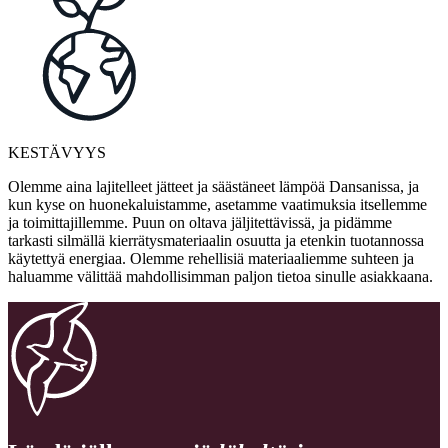
KESTÄVYYS
Olemme aina lajitelleet jätteet ja säästäneet lämpöä Dansanissa, ja
kun kyse on huonekaluistamme, asetamme vaatimuksia itsellemme
ja toimittajillemme. Puun on oltava jäljitettävissä, ja pidämme
tarkasti silmällä kierrätysmateriaalin osuutta ja etenkin tuotannossa
käytettyä energiaa. Olemme rehellisiä materiaaliemme suhteen ja
haluamme välittää mahdollisimman paljon tietoa sinulle asiakkaana.