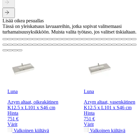
Lisää oikea pesuallas
Tässä on yleiskatsaus lavuaareihin, jotka sopivat valitsemaasi
turhamaisuusyksikköön. Muista valita työtaso, jos valitset tiskialtaan.
Luna
Luna
Azym altaat, oikeakätinen
Azym altaat, vasenkätinen
K12.5 x L101 x S46 cm
K12.5 x L101 x S46 cm
Hinta
Hinta
751 €
751 €
Värit
Värit
Valkoinen kiiltävä
Valkoinen kiiltävä