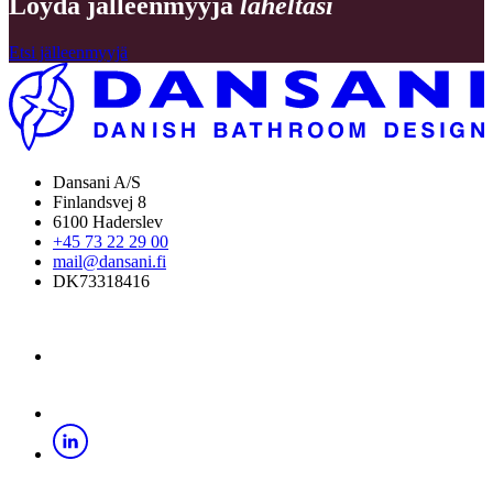
Löydä jälleenmyyjä
läheltäsi
Etsi jälleenmyyjä
Dansani A/S
Finlandsvej 8
6100 Haderslev
+45 73 22 29 00
mail@dansani.fi
DK73318416