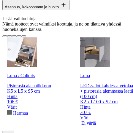
Asennus, kokoonpano ja huolto
Lisää vaihtoehtoja
Nämä tuotteet ovat valmiiksi koottuja, ja ne on tilattava yhdessä
huonekalujen kanssa.
Luna / Calidris
Luna
Pistorasia alalaatikkoon
LED-valot kahdessa vetolaa
K5 x L5 x S5 cm
+ pistorasia alemmassa laati
Hinta
(100 cm)
106 €
K2 x L100 x S2 cm
Värit
Hinta
307 €
Harmaa
Värit
Ei väriä