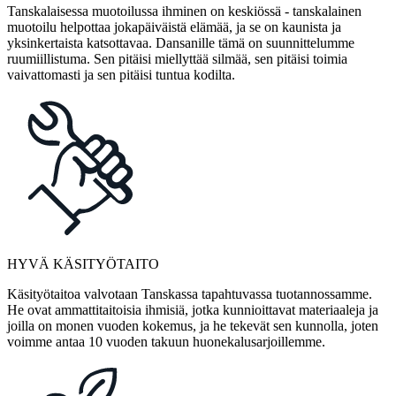
Tanskalaisessa muotoilussa ihminen on keskiössä - tanskalainen
muotoilu helpottaa jokapäiväistä elämää, ja se on kaunista ja
yksinkertaista katsottavaa. Dansanille tämä on suunnittelumme
ruumiillistuma. Sen pitäisi miellyttää silmää, sen pitäisi toimia
vaivattomasti ja sen pitäisi tuntua kodilta.
HYVÄ KÄSITYÖTAITO
Käsityötaitoa valvotaan Tanskassa tapahtuvassa tuotannossamme.
He ovat ammattitaitoisia ihmisiä, jotka kunnioittavat materiaaleja ja
joilla on monen vuoden kokemus, ja he tekevät sen kunnolla, joten
voimme antaa 10 vuoden takuun huonekalusarjoillemme.