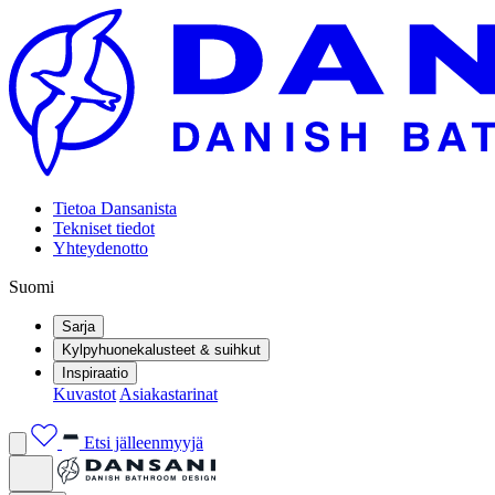
Tietoa Dansanista
Tekniset tiedot
Yhteydenotto
Suomi
Sarja
Kylpyhuonekalusteet & suihkut
Inspiraatio
Kuvastot
Asiakastarinat
Etsi jälleenmyyjä