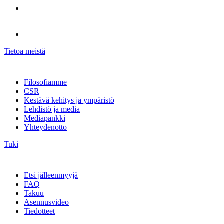
Tietoa meistä
Filosofiamme
CSR
Kestävä kehitys ja ympäristö
Lehdistö ja media
Mediapankki
Yhteydenotto
Tuki
Etsi jälleenmyyjä
FAQ
Takuu
Asennusvideo
Tiedotteet