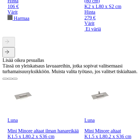
Hinta
(80 cm)
106 €
K2 x L80 x S2 cm
Värit
Hinta
279 €
Harmaa
Värit
Ei väriä
Lisää oikea pesuallas
Tässä on yleiskatsaus lavuaareihin, jotka sopivat valitsemaasi
turhamaisuusyksikköön. Muista valita työtaso, jos valitset tiskialtaan.
Luna
Luna
Mini Minore altaat ilman hanareikää
Mini Minore altaat
K1.5 x L80.2 x S36 cm
K1.5 x L80.2 x S36 cm