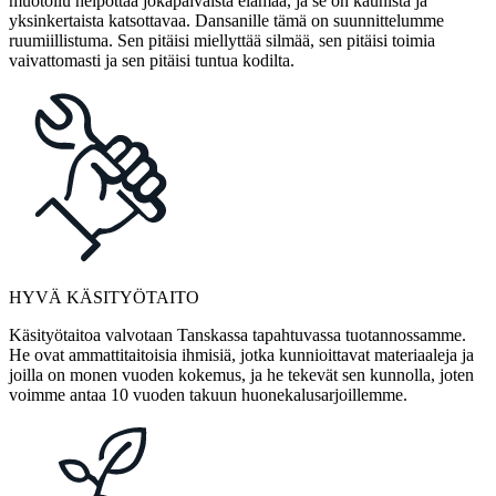
muotoilu helpottaa jokapäiväistä elämää, ja se on kaunista ja
yksinkertaista katsottavaa. Dansanille tämä on suunnittelumme
ruumiillistuma. Sen pitäisi miellyttää silmää, sen pitäisi toimia
vaivattomasti ja sen pitäisi tuntua kodilta.
HYVÄ KÄSITYÖTAITO
Käsityötaitoa valvotaan Tanskassa tapahtuvassa tuotannossamme.
He ovat ammattitaitoisia ihmisiä, jotka kunnioittavat materiaaleja ja
joilla on monen vuoden kokemus, ja he tekevät sen kunnolla, joten
voimme antaa 10 vuoden takuun huonekalusarjoillemme.