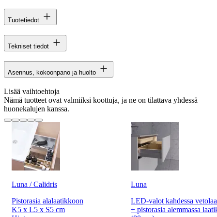
Tuotetiedot
Tekniset tiedot
Asennus, kokoonpano ja huolto
Lisää vaihtoehtoja
Nämä tuotteet ovat valmiiksi koottuja, ja ne on tilattava yhdessä
huonekalujen kanssa.
Luna / Calidris
Luna
Pistorasia alalaatikkoon
LED-valot kahdessa vetolaa
K5 x L5 x S5 cm
+ pistorasia alemmassa laati