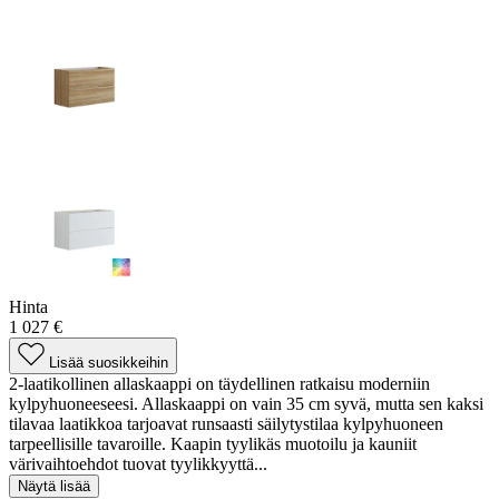
Hinta
1 027 €
Lisää suosikkeihin
2-laatikollinen allaskaappi on täydellinen ratkaisu moderniin
kylpyhuoneeseesi. Allaskaappi on vain 35 cm syvä, mutta sen kaksi
tilavaa laatikkoa tarjoavat runsaasti säilytystilaa kylpyhuoneen
tarpeellisille tavaroille. Kaapin tyylikäs muotoilu ja kauniit
värivaihtoehdot tuovat tyylikkyyttä...
Näytä lisää