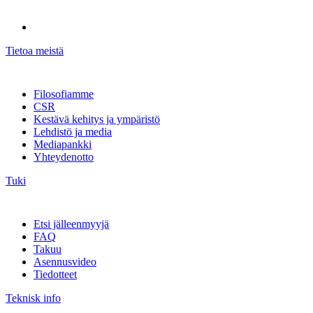
Tietoa meistä
Filosofiamme
CSR
Kestävä kehitys ja ympäristö
Lehdistö ja media
Mediapankki
Yhteydenotto
Tuki
Etsi jälleenmyyjä
FAQ
Takuu
Asennusvideo
Tiedotteet
Teknisk info