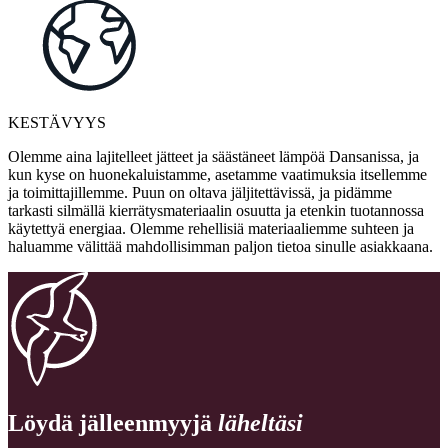
KESTÄVYYS
Olemme aina lajitelleet jätteet ja säästäneet lämpöä Dansanissa, ja
kun kyse on huonekaluistamme, asetamme vaatimuksia itsellemme
ja toimittajillemme. Puun on oltava jäljitettävissä, ja pidämme
tarkasti silmällä kierrätysmateriaalin osuutta ja etenkin tuotannossa
käytettyä energiaa. Olemme rehellisiä materiaaliemme suhteen ja
haluamme välittää mahdollisimman paljon tietoa sinulle asiakkaana.
Löydä jälleenmyyjä
läheltäsi