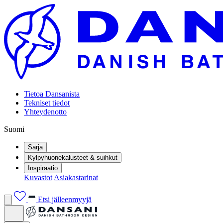
Tietoa Dansanista
Tekniset tiedot
Yhteydenotto
Suomi
Sarja
Kylpyhuonekalusteet & suihkut
Inspiraatio
Kuvastot
Asiakastarinat
Etsi jälleenmyyjä