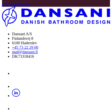
Etsi jälleenmyyjä
Dansani A/S
Finlandsvej 8
6100 Haderslev
+45 73 22 29 00
mail@dansani.fi
DK73318416