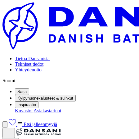
Tietoa Dansanista
Tekniset tiedot
Yhteydenotto
Suomi
Sarja
Kylpyhuonekalusteet & suihkut
Inspiraatio
Kuvastot
Asiakastarinat
Etsi jälleenmyyjä