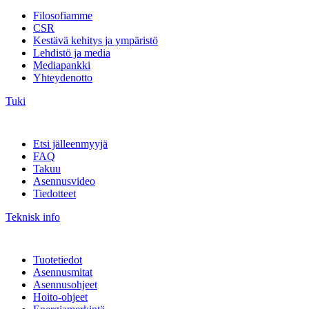
Filosofiamme
CSR
Kestävä kehitys ja ympäristö
Lehdistö ja media
Mediapankki
Yhteydenotto
Tuki
Etsi jälleenmyyjä
FAQ
Takuu
Asennusvideo
Tiedotteet
Teknisk info
Tuotetiedot
Asennusmitat
Asennusohjeet
Hoito-ohjeet