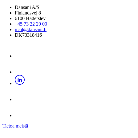
Dansani A/S
Finlandsvej 8
6100 Haderslev
+45 73 22 29 00
mail@dansani.fi
DK73318416
Tietoa meistä