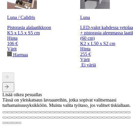
Luna / Calidris
Luna
Pistorasia alalaatikkoon
LED-valot kahdessa vetolaa
K5 x L5 x S5 cm
+ pistorasia alemmassa laati
Hinta
(60 cm)
106 €
K2 x L50 x S2 cm
Värit
Hinta
255 €
Harmaa
Värit
Ei väriä
Lisää oikea pesuallas
Tässä on yleiskatsaus lavuaareihin, jotka sopivat valitsemaasi
turhamaisuusyksikköön. Muista valita työtaso, jos valitset tiskialtaan.