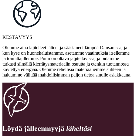
KESTÄVYYS
Olemme aina lajitelleet jätteet ja säästäneet lämpöä Dansanissa, ja
kun kyse on huonekaluistamme, asetamme vaatimuksia itsellemme
ja toimittajillemme. Puun on oltava jäljitettävissä, ja pidämme
tarkasti silmällä kierrätysmateriaalin osuutta ja etenkin tuotannossa
käytettyä energiaa. Olemme rehellisiä materiaaliemme suhteen ja
haluamme välittää mahdollisimman paljon tietoa sinulle asiakkaana.
Löydä jälleenmyyjä
läheltäsi