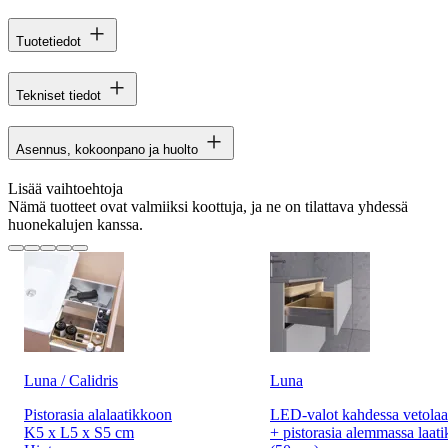
Tuotetiedot
Tekniset tiedot
Asennus, kokoonpano ja huolto
Lisää vaihtoehtoja
Nämä tuotteet ovat valmiiksi koottuja, ja ne on tilattava yhdessä
huonekalujen kanssa.
Luna / Calidris
Luna
Pistorasia alalaatikkoon
LED-valot kahdessa vetolaa
K5 x L5 x S5 cm
+ pistorasia alemmassa laati