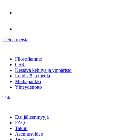
Tietoa meistä
Filosofiamme
CSR
Kestävä kehitys ja ympäristö
Lehdistö ja media
Mediapankki
Yhteydenotto
Tuki
Etsi jälleenmyyjä
FAQ
Takuu
Asennusvideo
Tiedotteet