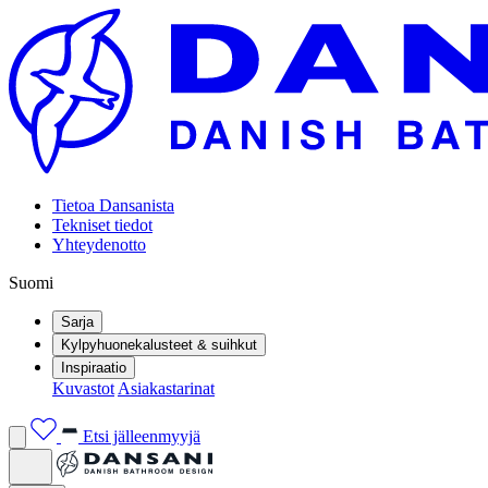
Tietoa Dansanista
Tekniset tiedot
Yhteydenotto
Suomi
Sarja
Kylpyhuonekalusteet & suihkut
Inspiraatio
Kuvastot
Asiakastarinat
Etsi jälleenmyyjä