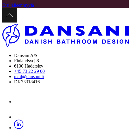
Etsi jälleenmyyjä
Dansani A/S
Finlandsvej 8
6100 Haderslev
+45 73 22 29 00
mail@dansani.fi
DK73318416