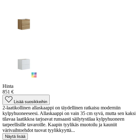
Hinta
851 €
Lisää suosikkeihin
2-laatikollinen allaskaappi on täydellinen ratkaisu moderniin
kylpyhuoneeseesi. Allaskaappi on vain 35 cm syvä, mutta sen kaksi
tilavaa laatikkoa tarjoavat runsaasti säilytystilaa kylpyhuoneen
tarpeellisille tavaroille. Kaapin tyylikäs muotoilu ja kauniit
värivaihtoehdot tuovat tyylikkyyttä...
Näytä lisää