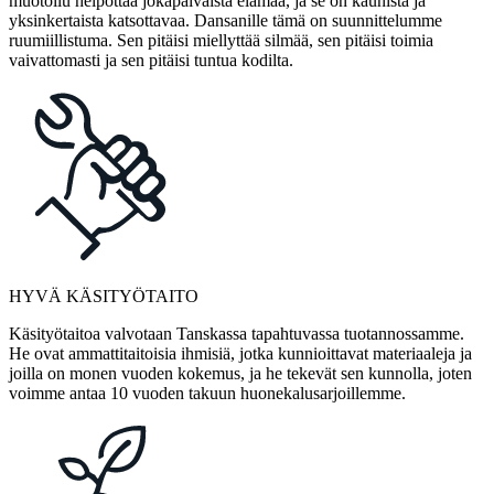
muotoilu helpottaa jokapäiväistä elämää, ja se on kaunista ja
yksinkertaista katsottavaa. Dansanille tämä on suunnittelumme
ruumiillistuma. Sen pitäisi miellyttää silmää, sen pitäisi toimia
vaivattomasti ja sen pitäisi tuntua kodilta.
HYVÄ KÄSITYÖTAITO
Käsityötaitoa valvotaan Tanskassa tapahtuvassa tuotannossamme.
He ovat ammattitaitoisia ihmisiä, jotka kunnioittavat materiaaleja ja
joilla on monen vuoden kokemus, ja he tekevät sen kunnolla, joten
voimme antaa 10 vuoden takuun huonekalusarjoillemme.