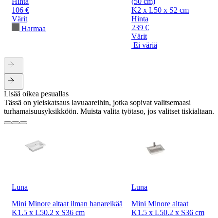
Hinta
(50 cm)
106 €
K2 x L50 x S2 cm
Värit
Hinta
239 €
Harmaa
Värit
Ei väriä
Lisää oikea pesuallas
Tässä on yleiskatsaus lavuaareihin, jotka sopivat valitsemaasi
turhamaisuusyksikköön. Muista valita työtaso, jos valitset tiskialtaan.
Luna
Luna
Mini Minore altaat ilman hanareikää
Mini Minore altaat
K1.5 x L50.2 x S36 cm
K1.5 x L50.2 x S36 cm